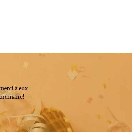
 merci à eux
ordinaire!