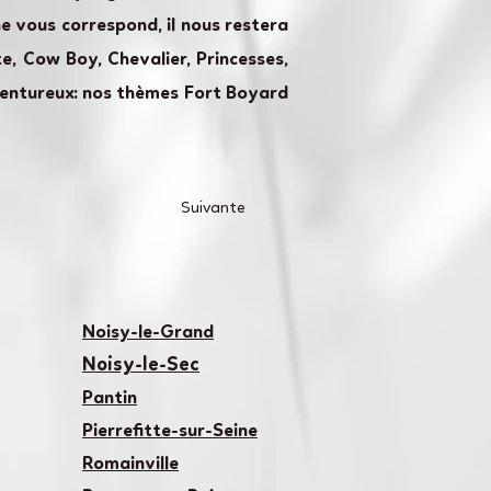
e vous correspond, il nous restera
te, Cow Boy, Chevalier, Princesses,
aventureux: nos thèmes Fort Boyard
Suivante
Noisy-le-Grand
Noisy-le-Sec
Pantin
Pierrefitte-sur-Seine
Romainville