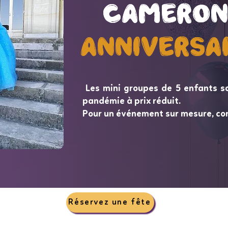
Cameron
Cameron
Anniversa
Anniversa
Les mini groupes de 5 enfants s
pandémie à prix réduit.
Pour un événement sur mesure, co
Réservez une fête