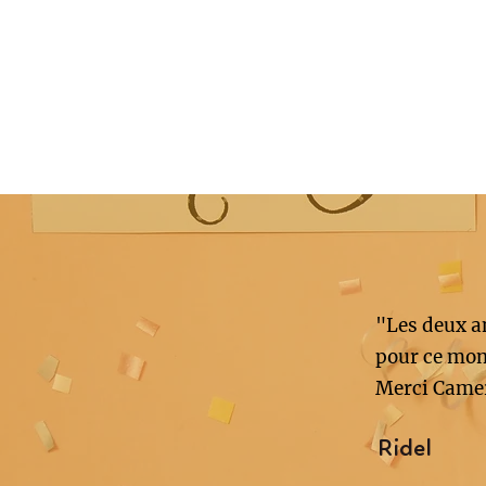
"Les deux an
pour ce mom
Merci Came
Ridel