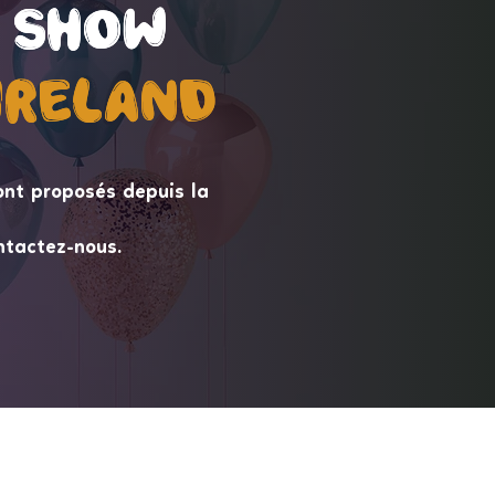
 Show
 Show
ireLand
ireLand
ont proposés depuis la
ntactez-nous.