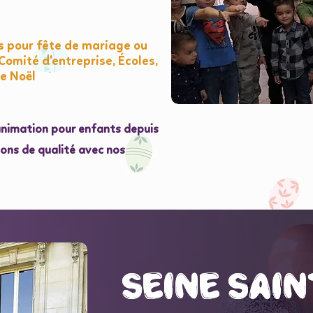
s pour fête de mariage ou
Comité d'entreprise, Écoles,
e Noël
'animation pour enfants depuis
ions de qualité avec nos
seine sain
seine sain