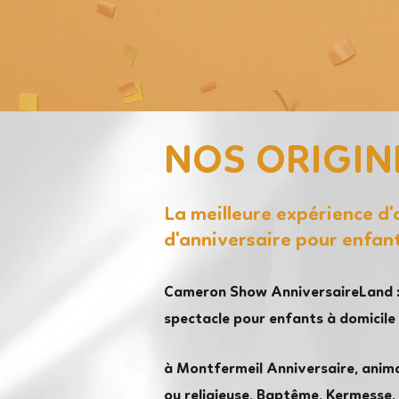
NOS ORIGIN
La meilleure expérience d
d'anniversaire pour enfan
Cameron Show AnniversaireLand :
spectacle pour enfants à domicile
à Montfermeil Anniversaire, anim
ou religieuse, Baptême, Kermesse, 