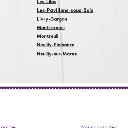
Les-Lilas
Les-Pavillons-sous-Bois
Liv
ry-Ga
rgan
Montfermeil
Montreuil
Neuilly-Plaisance
Neuilly-sur-Marne
rapides
Nous contacter