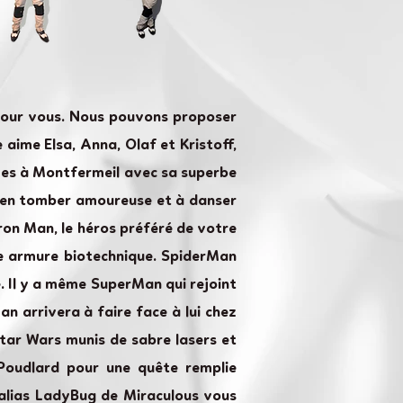
 pour vous. Nous pouvons proposer
 aime Elsa, Anna, Olaf et Kristoff,
rêves à Montfermeil avec sa superbe
ar en tomber amoureuse et à danser
ron Man, le héros préféré de votre
rbe armure biotechnique. SpiderMan
e. Il y a même SuperMan qui rejoint
n arrivera à faire face à lui chez
tar Wars munis de sabre lasers et
Poudlard pour une quête remplie
 alias LadyBug de Miraculous vous