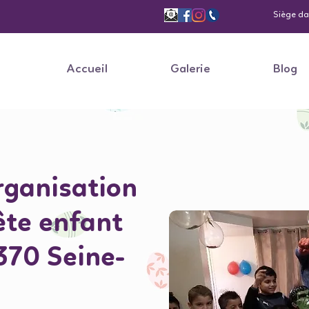
Siège dan
Accueil
Galerie
Blog
rganisation
ête enfant
70 Seine-
3