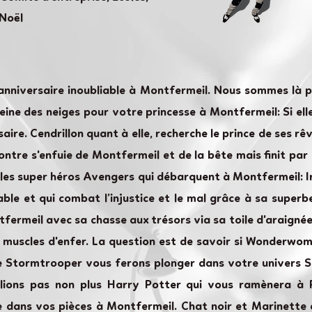
 Noël
'anniversaire inoubliable à Montfermeil. Nous sommes là
ine des neiges pour votre princesse à Montfermeil: Si elle
saire. Cendrillon quant à elle, recherche le prince de ses 
 contre s'enfuie de Montfermeil et de la bête mais finit p
i les super héros Avengers qui débarquent à Montfermeil: I
yable et qui combat l’injustice et le mal grâce à sa supe
tfermeil avec sa chasse aux trésors via sa toile d'araigné
 muscles d'enfer. La question est de savoir si Wonderwoma
e Stormtrooper vous ferons plonger dans votre univers S
lions pas non plus Harry Potter qui vous ramènera à 
e dans vos pièces à Montfermeil. Chat noir et Marinette