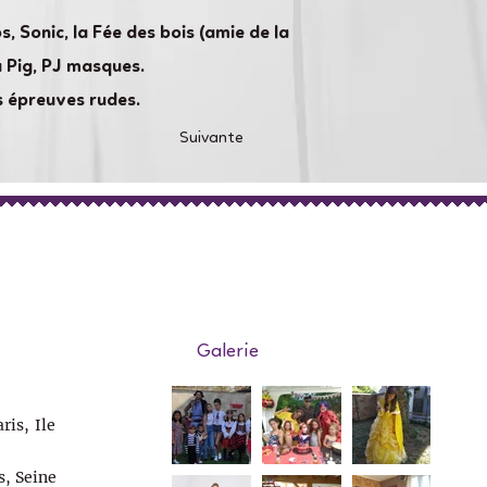
, Sonic, la Fée des bois (amie de la
a Pig, PJ masques.
s épreuves rudes.
Suivante
Galerie
ris, Ile
s, Seine