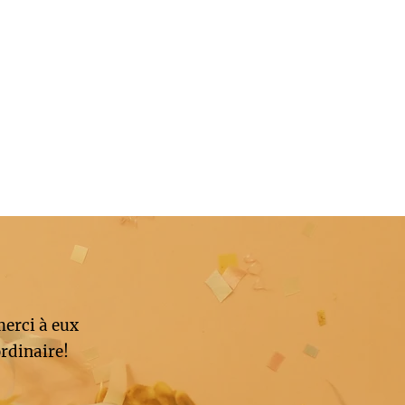
merci à eux
rdinaire!