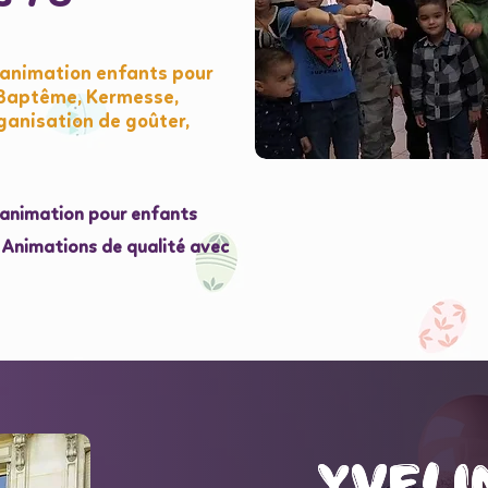
, animation enfants pour
, Baptême, Kermesse,
ganisation de goûter,
l'animation pour enfants
e Animations de qualité avec
Yveli
Yveli