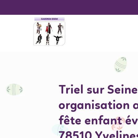
Triel sur Seine
organisation 
fête enfant é
78510 Yveline