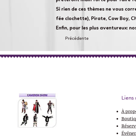
Si rien de ces thèmes ne vous corr
fée clochette), Pirate, Cow Boy, C
Enfin, pour les plus aventureux: 
Précédente
Liens 
À prop
Boutiq
Réserv
Événe