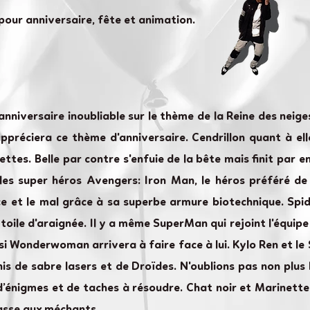
 pour anniversaire, fête et animation.
nniversaire inoubliable sur le thème de la Reine des neiges
 appréciera ce thème d'anniversaire. Cendrillon quant à ell
ettes. Belle par contre s'enfuie de la bête mais finit par
 les super héros Avengers: Iron Man, le héros préféré de
ice et le mal grâce à sa superbe armure biotechnique. Spi
toile d'araignée. Il y a même SuperMan qui rejoint l'équip
 si Wonderwoman arrivera à faire face à lui. Kylo Ren et 
is de sabre lasers et de Droïdes. N'oublions pas non plu
d’énigmes et de taches à résoudre. Chat noir et Marinett
asse aux méchants.