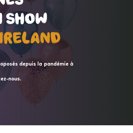
 Show
 Show
ireLand
ireLand
roposés depuis la pandémie à
tez-nous.