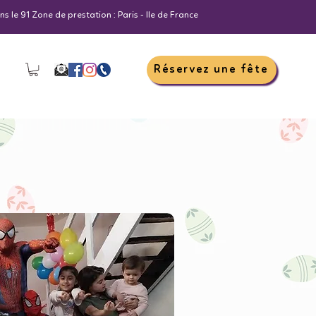
s le 91 Zone de prestation : Paris - Ile de France
Réservez une fête