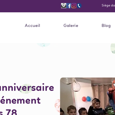
Siège dan
Accueil
Galerie
Blog
anniversaire
vénement
s 78