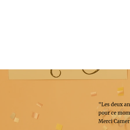
"Les deux an
pour ce mome
Merci Camer