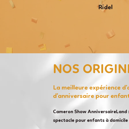
Ridel
NOS ORIGIN
La meilleure expérience d
d'anniversaire pour enfan
Cameron Show AnniversaireLand :
spectacle pour enfants à domicile