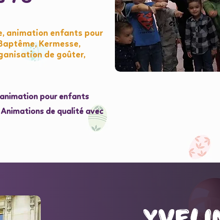
e, animation enfants pour
, Baptême, Kermesse,
ganisation de goûter,
l'animation pour enfants
e Animations de qualité avec
Yveli
Yveli