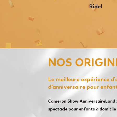
Ridel
NOS ORIGIN
La meilleure expérience d
d'anniversaire pour enfan
Cameron Show AnniversaireLand :
spectacle pour enfants à domicile