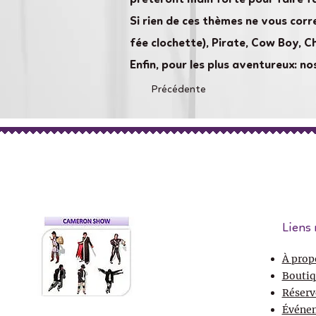
Si rien de ces thèmes ne vous corr
fée clochette), Pirate, Cow Boy, C
Enfin, pour les plus aventureux: 
Précédente
Liens 
À prop
Boutiq
Réserv
Événe