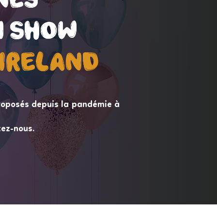
 Show
 Show
ireLand
ireLand
roposés depuis la pandémie à
tez-nous.