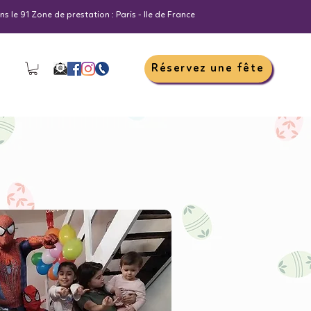
s le 91 Zone de prestation : Paris - Ile de France
Réservez une fête