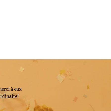
merci à eux
rdinaire!