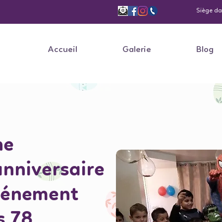
Siège dan
Accueil
Galerie
Blog
ne
anniversaire
vénement
s 78