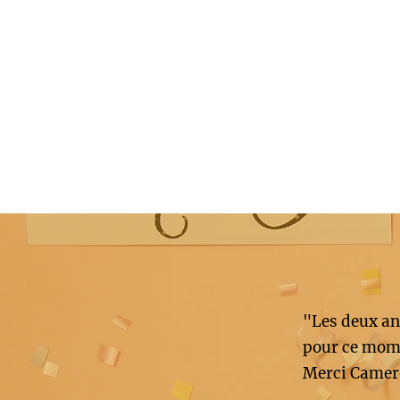
"Les deux an
pour ce mome
Merci Camer