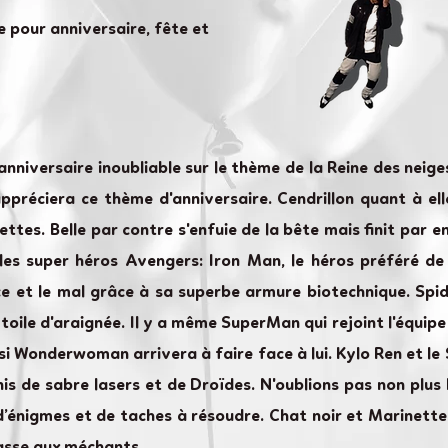
e pour anniversaire, fête et
nniversaire inoubliable sur le thème de la Reine des neiges
 appréciera ce thème d'anniversaire. Cendrillon quant à ell
ettes. Belle par contre s'enfuie de la bête mais finit par
 les super héros Avengers: Iron Man, le héros préféré de
ice et le mal grâce à sa superbe armure biotechnique. Spi
toile d'araignée. Il y a même SuperMan qui rejoint l'équip
 si Wonderwoman arrivera à faire face à lui. Kylo Ren et 
is de sabre lasers et de Droïdes. N'oublions pas non plu
d’énigmes et de taches à résoudre. Chat noir et Marinett
asse aux méchants.