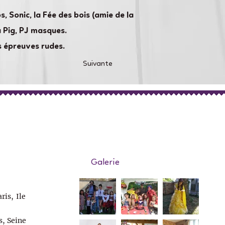
, Sonic, la Fée des bois (amie de la
a Pig, PJ masques.
s épreuves rudes.
Suivante
Galerie
ris, Ile
s, Seine