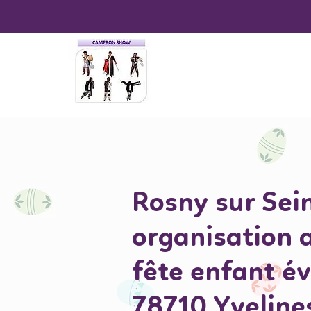
Rosny sur Sei
organisation 
fête enfant é
78710 Yveline