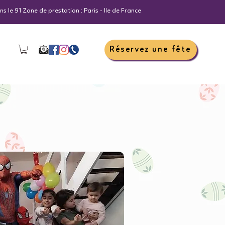
s le 91 Zone de prestation : Paris - Ile de France
Réservez une fête