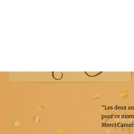
"Les deux an
pour ce mome
Merci Camer