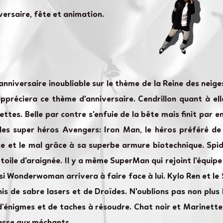
versaire, fête et animation.
nniversaire inoubliable sur le thème de la Reine des neiges
 appréciera ce thème d'anniversaire. Cendrillon quant à ell
ettes. Belle par contre s'enfuie de la bête mais finit par
 les super héros Avengers: Iron Man, le héros préféré de
ice et le mal grâce à sa superbe armure biotechnique. Spi
toile d'araignée. Il y a même SuperMan qui rejoint l'équip
 si Wonderwoman arrivera à faire face à lui. Kylo Ren et 
is de sabre lasers et de Droïdes. N'oublions pas non plu
d’énigmes et de taches à résoudre. Chat noir et Marinett
asse aux méchants.