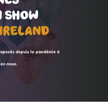
 Show
 Show
ireLand
ireLand
roposés depuis la pandémie à
tez-nous.