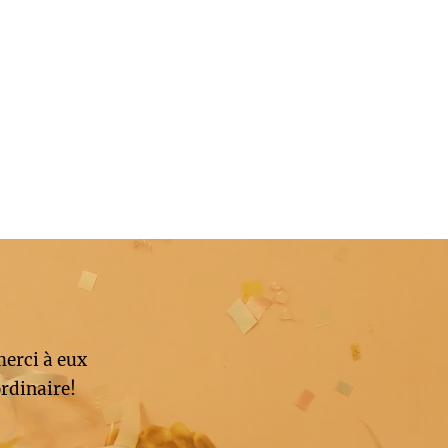
merci à eux
rdinaire!