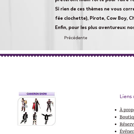
Si rien de ces thèmes ne vous corr
fée clochette), Pirate, Cow Boy, C
Enfin, pour les plus aventureux: 
Précédente
Liens 
À prop
Boutiq
Réserv
Événe