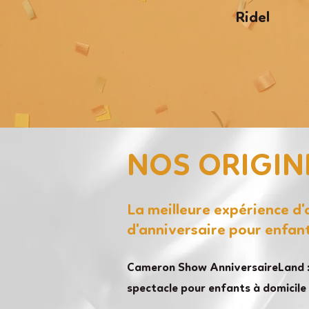
Ridel
NOS ORIGIN
La meilleure expérience d
d'anniversaire pour enfan
Cameron Show AnniversaireLand :
spectacle pour enfants à domicile