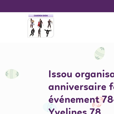
Issou organis
anniversaire 
événement 7
Yvelines 78