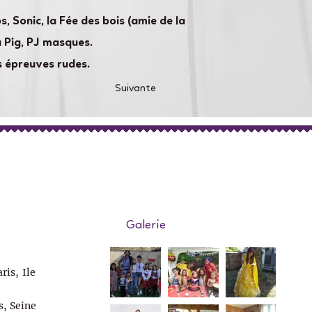
, Sonic, la Fée des bois (amie de la
a Pig, PJ masques.
s épreuves rudes.
Suivante
Galerie
ris, Ile
s, Seine