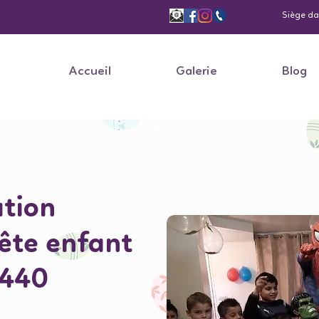
Siège dan
Accueil
Galerie
Blog
ation
fête enfant
8440