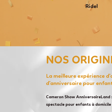
Ridel
NOS ORIGIN
La meilleure expérience d
d'anniversaire pour enfan
Cameron Show AnniversaireLand :
spectacle pour enfants à domicile