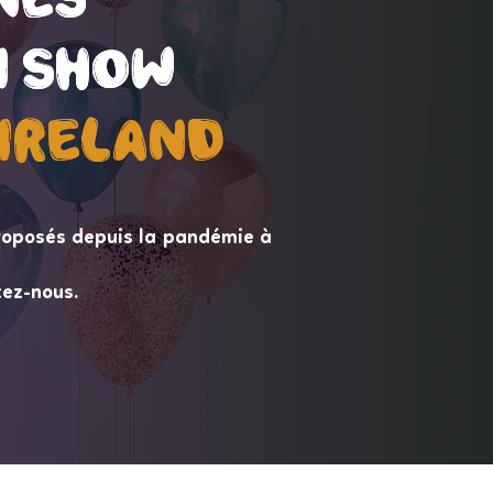
 Show
 Show
ireLand
ireLand
roposés depuis la pandémie à
tez-nous.