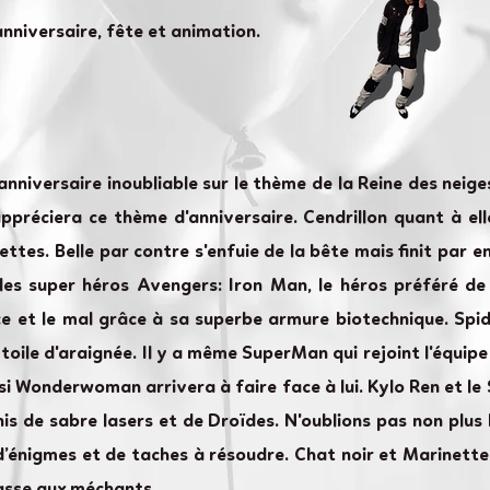
anniversaire, fête et animation.
nniversaire inoubliable sur le thème de la Reine des neiges
 appréciera ce thème d'anniversaire. Cendrillon quant à ell
ettes. Belle par contre s'enfuie de la bête mais finit par
 les super héros Avengers: Iron Man, le héros préféré de
ice et le mal grâce à sa superbe armure biotechnique. Spi
toile d'araignée. Il y a même SuperMan qui rejoint l'équip
 si Wonderwoman arrivera à faire face à lui. Kylo Ren et 
is de sabre lasers et de Droïdes. N'oublions pas non plu
d’énigmes et de taches à résoudre. Chat noir et Marinett
asse aux méchants.