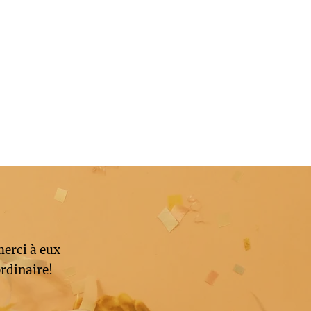
merci à eux
rdinaire!