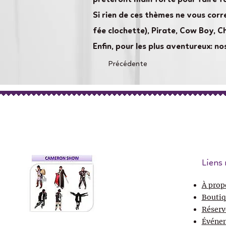
Si rien de ces thèmes ne vous corr
fée clochette), Pirate, Cow Boy, C
Enfin, pour les plus aventureux: 
Précédente
Liens 
À prop
Boutiq
Réserv
Événe