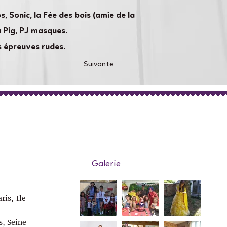
, Sonic, la Fée des bois (amie de la
a Pig, PJ masques.
s épreuves rudes.
Suivante
Galerie
ris, Ile
s, Seine