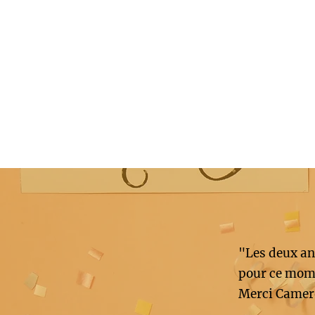
"Les deux an
pour ce mome
Merci Camer