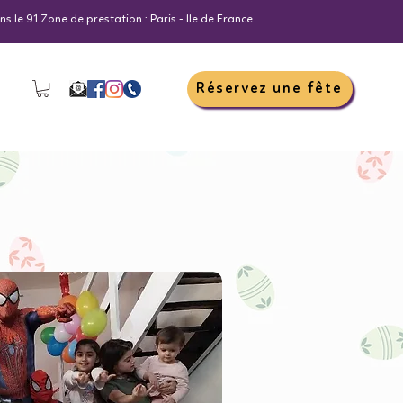
s le 91 Zone de prestation : Paris - Ile de France
Réservez une fête