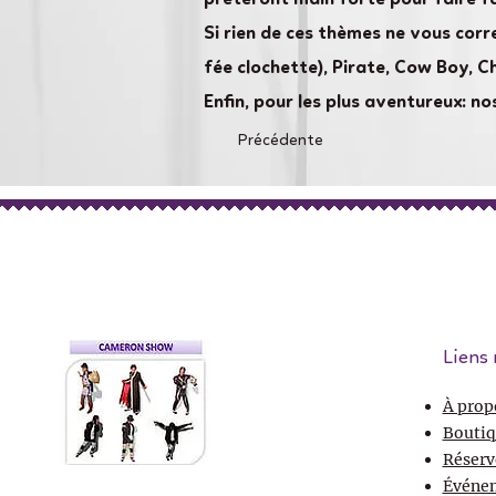
Si rien de ces thèmes ne vous corr
fée clochette), Pirate, Cow Boy, C
Enfin, pour les plus aventureux: 
Précédente
Liens 
À prop
Boutiq
Réserv
Événe