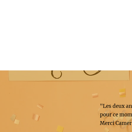
"Les deux an
pour ce mome
Merci Camer