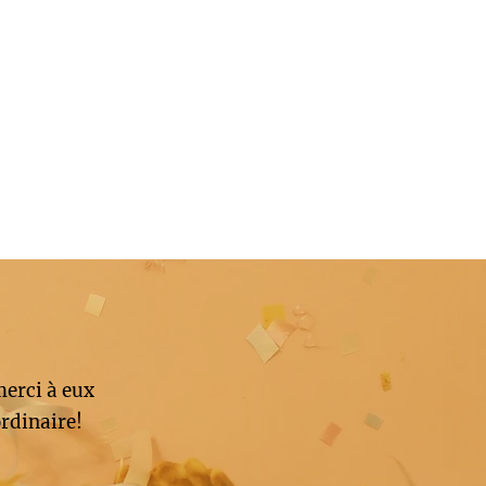
merci à eux
rdinaire!