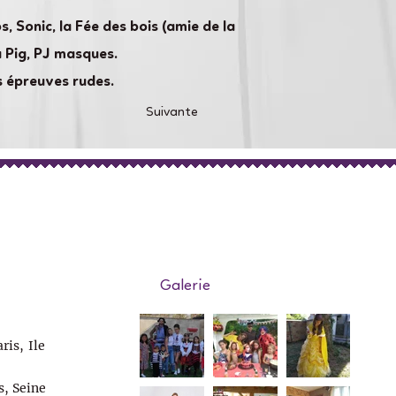
, Sonic, la Fée des bois (amie de la
a Pig, PJ masques.
s épreuves rudes.
Suivante
Galerie
ris, Ile
s, Seine