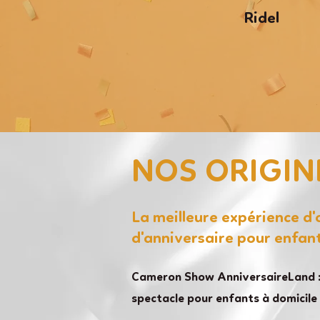
Ridel
NOS ORIGIN
La meilleure expérience d
d'anniversaire pour enfan
Cameron Show AnniversaireLand :
spectacle pour enfants à domicile