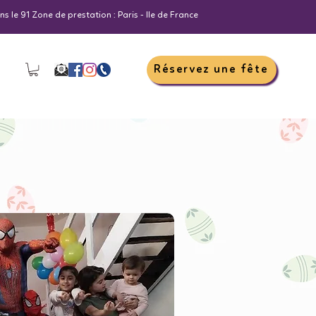
s le 91 Zone de prestation : Paris - Ile de France
Réservez une fête