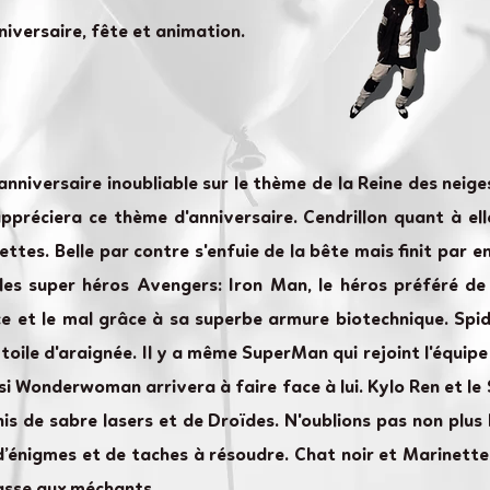
niversaire, fête et animation.
nniversaire inoubliable sur le thème de la Reine des neiges
 appréciera ce thème d'anniversaire. Cendrillon quant à ell
ettes. Belle par contre s'enfuie de la bête mais finit par
 les super héros Avengers: Iron Man, le héros préféré de
ice et le mal grâce à sa superbe armure biotechnique. Spi
toile d'araignée. Il y a même SuperMan qui rejoint l'équip
 si Wonderwoman arrivera à faire face à lui. Kylo Ren et 
is de sabre lasers et de Droïdes. N'oublions pas non plu
d’énigmes et de taches à résoudre. Chat noir et Marinett
asse aux méchants.