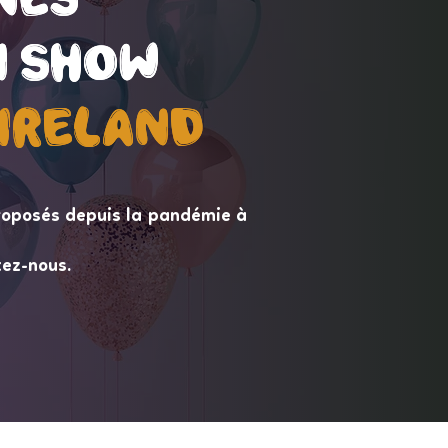
 Show
 Show
ireLand
ireLand
roposés depuis la pandémie à
tez-nous.