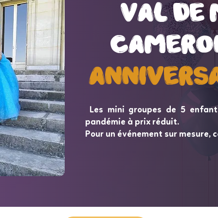
val de
val de
Camero
Camero
Annivers
Annivers
Les mini groupes de 5 enfant
pandémie à prix réduit.
Pour un événement sur mesure, c