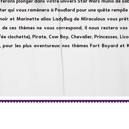
ferons plonger dans votre univers Star Wars munis de sab
tter qui vous ramènera à Poudlard pour une quête remplie
noir et Marinette alias LadyBug de Miraculous vous prêt
 de ces thèmes ne vous correspond, il nous restera vos
 fée clochette), Pirate, Cow Boy, Chevalier, Princesses, Li
n, pour les plus aventureux: nos thèmes Fort Boyard et