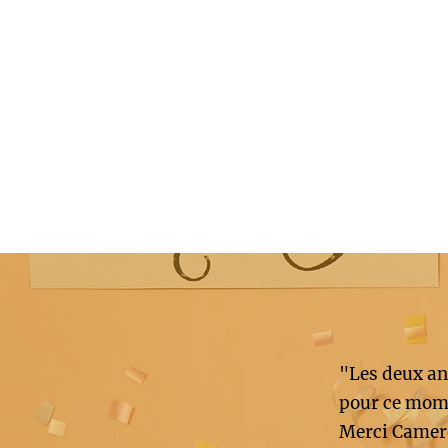
"Les deux an
pour ce mome
Merci Camer