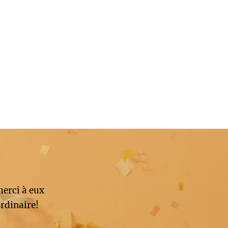
merci à eux
rdinaire!