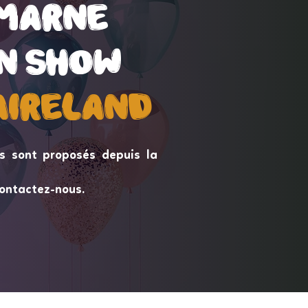
 marne
 marne
n Show
n Show
aireLand
aireLand
s sont proposés depuis la
ontactez-nous.