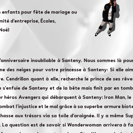
n enfants pour fête de mariage ou
ité d'entreprise, Écoles,
Noël
'anniversaire inoubliable à Santeny. Nous sommes là po
e des neiges pour votre princesse à Santeny: Si elle aime 
e. Cendrillon quant à elle, recherche le prince de ses rê
re s'enfuie de Santeny et de la bête mais finit par en to
per héros Avengers qui débarquent à Santeny: Iron Man, le 
combat l’injustice et le mal grâce à sa superbe armure bio
hasse aux trésors via sa toile d'araignée. Il y a même Sup
. La question est de savoir si Wonderwoman arrivera à fai