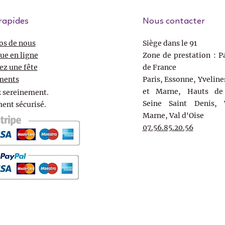
rapides
Nous contacter
os de nous
Siège dans le 91
ue en ligne
Zone de prestation : Pa
ez une fête
de France
ments
Paris, Essonne, Yveline
et Marne, Hauts de 
 sereinement.
Seine Saint Denis, 
ent sécurisé.
Marne, Val d'Oise
07.56.85.20.56