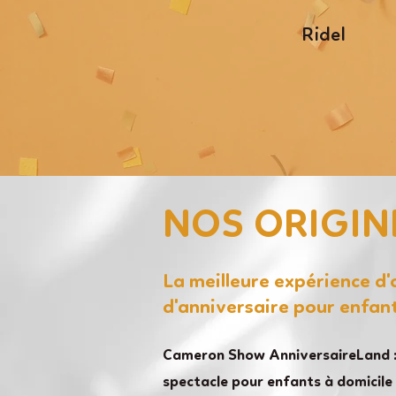
Ridel
NOS ORIGIN
La meilleure expérience d
d'anniversaire pour enfan
Cameron Show AnniversaireLand :
spectacle pour enfants à domicile