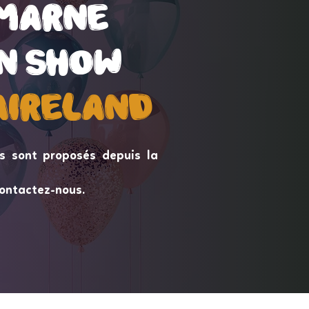
 marne
 marne
n Show
n Show
aireLand
aireLand
s sont proposés depuis la
ontactez-nous.