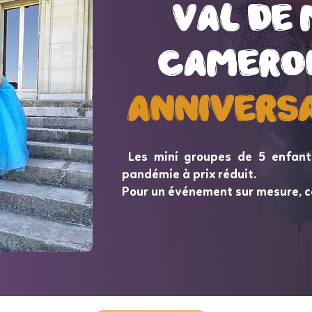
val de
val de
Camero
Camero
Annivers
Annivers
Les mini groupes de 5 enfant
pandémie à prix réduit.
Pour un événement sur mesure, c