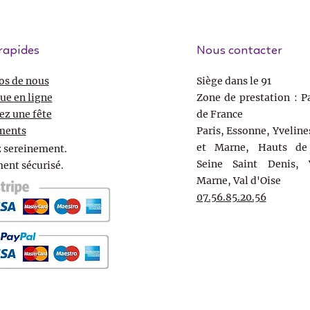
rapides
Nous contacter
os de nous
Siège dans le 91
ue en ligne
Zone de prestation : Pa
ez une fête
de France
ments
Paris, Essonne, Yveline
et Marne, Hauts de 
 sereinement.
Seine Saint Denis, 
ent sécurisé.
Marne, Val d'Oise
07.56.85.20.56