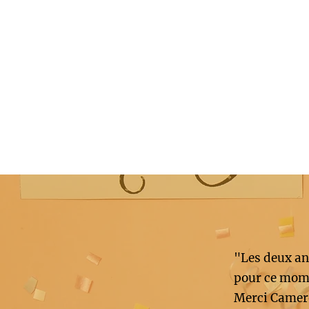
"Les deux an
pour ce mome
Merci Camer