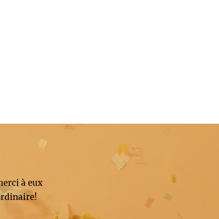
merci à eux
rdinaire!