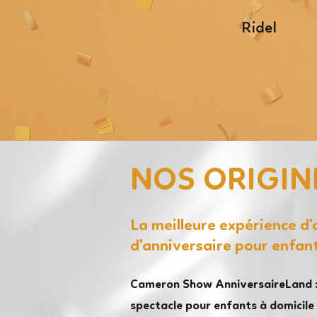
Ridel
NOS ORIGIN
La meilleure expérience d
d'anniversaire pour enfan
Cameron Show AnniversaireLand :
spectacle pour enfants à domicile