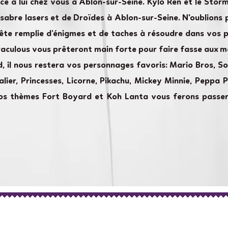
e à lui chez vous à Ablon-sur-Seine. Kylo Ren et le Stor
sabre lasers et de Droïdes à Ablon-sur-Seine. N'oublions 
te remplie d’énigmes et de taches à résoudre dans vos pi
aculous vous prêteront main forte pour faire fasse aux mé
 il nous restera vos personnages favoris: Mario Bros, Soni
alier, Princesses, Licorne, Pikachu, Mickey Minnie, Peppa 
 nos thèmes Fort Boyard et Koh Lanta vous ferons passe