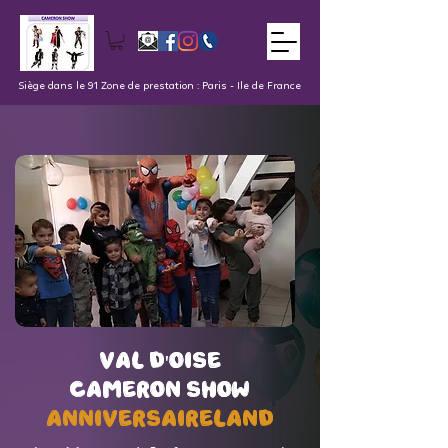
Siège dans le 91 Zone de prestation : Paris - Ile de France
val d'oise
val d'oise
Cameron Show
Cameron Show
AnniversaireLand
AnniversaireLand