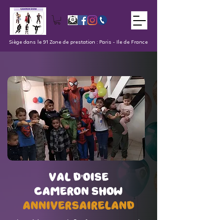
Siège dans le 91 Zone de prestation : Paris - Ile de France
val d'oise
val d'oise
Cameron Show
Cameron Show
AnniversaireLand
AnniversaireLand