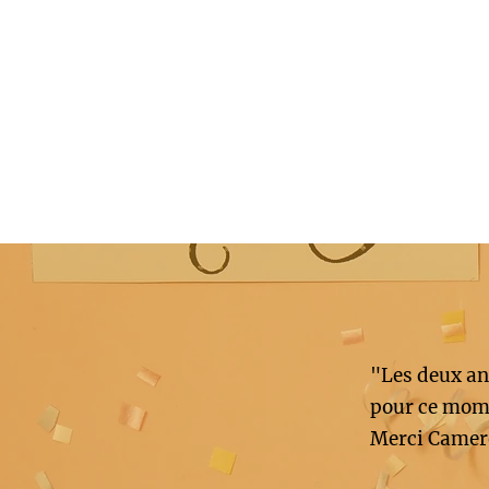
"Les deux an
pour ce mome
Merci Camer