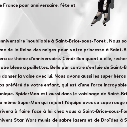
e France pour anniversaire, fête et
anniversaire inoubliable à Saint-Brice-sous-Foret . Nous 
e de la Reine des neiges pour votre princesse à Saint-Bri
iera ce thème d'anniversaire. Cendrillon quant à elle, reche
be bleue à paillettes. Belle par contre s'enfuie de Saint-
 danser la valse avec lui. Nous avons aussi les super héro
os préféré de votre enfant, qui est d’une force incroyable 
nique. SpiderMan est aussi dans le voisinage de Saint-Br
 y a même SuperMan qui rejoint l'équipe avec sa cape rouge 
vera à faire face à lui chez vous à Saint-Brice-sous-Fo
ivers Star Wars munis de sabre lasers et de Droïdes à Sa