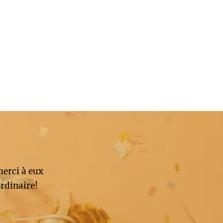
merci à eux
rdinaire!