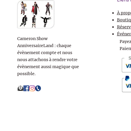
Liens 
À prop
Boutiq
Réserv
Événe
Cameron Show
Payez
AnniversaireLand : chaque
Paiem
évènement compte et nous
nous attachons à rendre votre
évènement aussi magique que
possible.