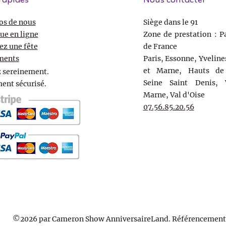
rapides
Nous contacter
os de nous
Siège dans le 91
ue en ligne
Zone de prestation : Pa
ez une fête
de France
ments
Paris, Essonne, Yveline
et Marne, Hauts de 
 sereinement.
Seine Saint Denis, 
ent sécurisé.
Marne, Val d'Oise
07.56.85.20.56
©2026 par Cameron Show AnniversaireLand. Référencement 