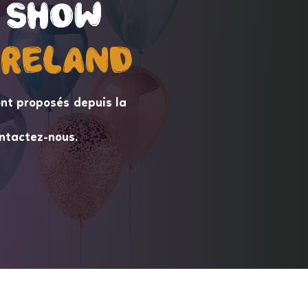
 Show
 Show
ireLand
ireLand
nt proposés depuis la
ntactez-nous.