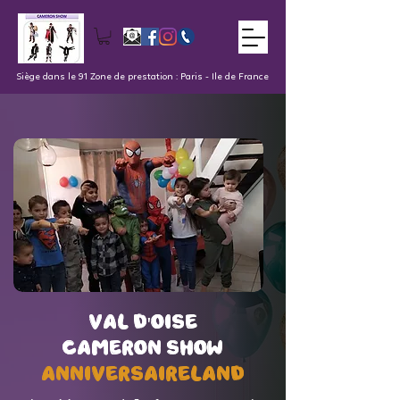
Siège dans le 91 Zone de prestation : Paris - Ile de France
val d'oise
val d'oise
Cameron Show
Cameron Show
AnniversaireLand
AnniversaireLand