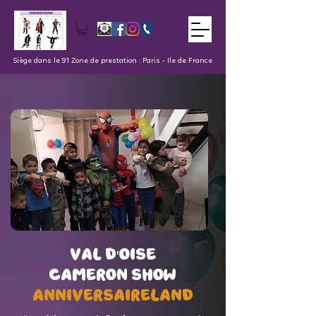
Siège dans le 91 Zone de prestation : Paris - Ile de France
val d'oise
val d'oise
Cameron Show
Cameron Show
AnniversaireLand
AnniversaireLand