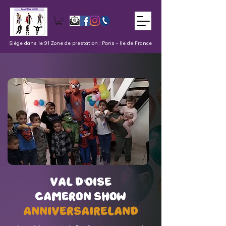
Siège dans le 91 Zone de prestation : Paris - Ile de France
val d'oise
val d'oise
Cameron Show
Cameron Show
AnniversaireLand
AnniversaireLand