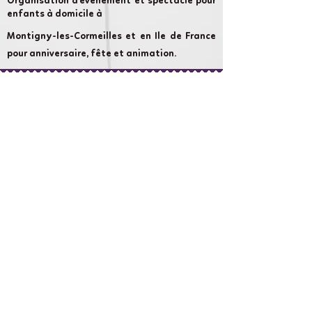
Organisation d'évènement et spectacle pour
enfants à domicile à
Montigny-les-Cormeilles et en Ile de France
pour anniversaire, fête et animation.
Cameron Show AnniversaireLand :
chaque évènement compte et nous nous
attachons à rendre votre évènement
aussi magique que possible.
Liens rapides