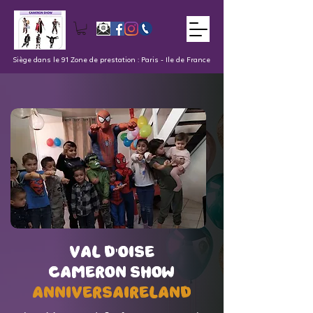
Siège dans le 91 Zone de prestation : Paris - Ile de France
val d'oise
val d'oise
Cameron Show
Cameron Show
AnniversaireLand
AnniversaireLand