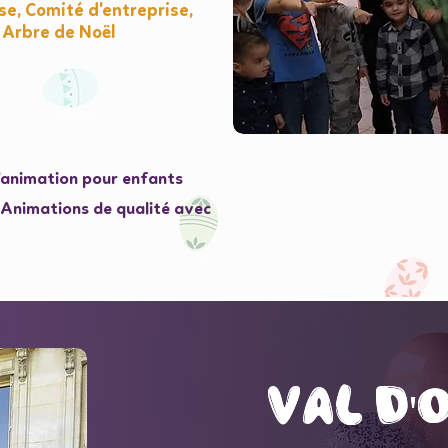
e, Comité d'entreprise,
 Arbre de Noël
l'animation pour enfants
e Animations de qualité avec
val d'
val d'