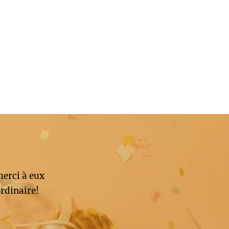
merci à eux
rdinaire!