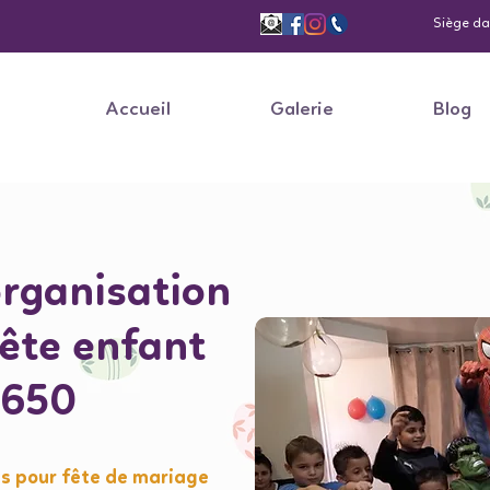
Siège dan
Accueil
Galerie
Blog
rganisation
fête enfant
5650
s pour fête de mariage