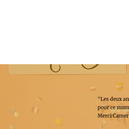
"Les deux an
pour ce mome
Merci Camer