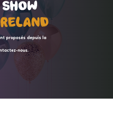
 Show
 Show
ireLand
ireLand
nt proposés depuis la
ntactez-nous.