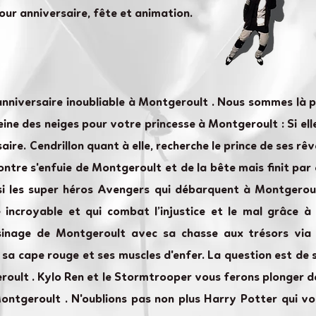
our anniversaire, fête et animation.
anniversaire inoubliable à Montgeroult . Nous sommes là
ne des neiges pour votre princesse à Montgeroult : Si elle
aire. Cendrillon quant à elle, recherche le prince de ses 
 contre s'enfuie de Montgeroult et de la bête mais finit p
si les super héros Avengers qui débarquent à Montgeroul
e incroyable et qui combat l’injustice et le mal grâce 
sinage de Montgeroult avec sa chasse aux trésors via 
c sa cape rouge et ses muscles d'enfer. La question est d
eroult . Kylo Ren et le Stormtrooper vous ferons plonger 
Montgeroult . N'oublions pas non plus Harry Potter qui 