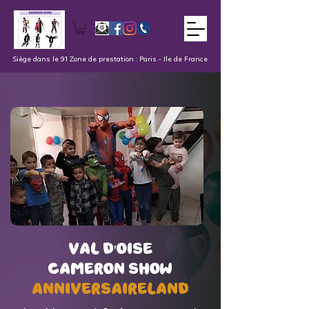
Siège dans le 91 Zone de prestation : Paris - Ile de France
val d'oise
val d'oise
Cameron Show
Cameron Show
AnniversaireLand
AnniversaireLand