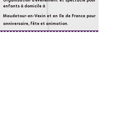
Organisation d'évènement et spectacle pour
enfants à domicile à
Maudetour-en-Vexin et en Ile de France pour
anniversaire, fête et animation.
Cameron Show AnniversaireLand :
chaque évènement compte et nous nous
attachons à rendre votre évènement
aussi magique que possible.
Liens rapides