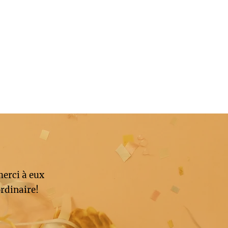
merci à eux
rdinaire!