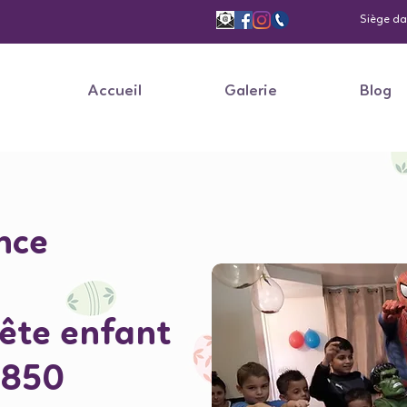
Siège dan
Accueil
Galerie
Blog
nce
fête enfant
5850