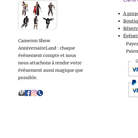
Liens 
À prop
Boutiq
Réserv
Événe
Cameron Show
Payez
AnniversaireLand : chaque
Paiem
évènement compte et nous
nous attachons à rendre votre
évènement aussi magique que
possible.