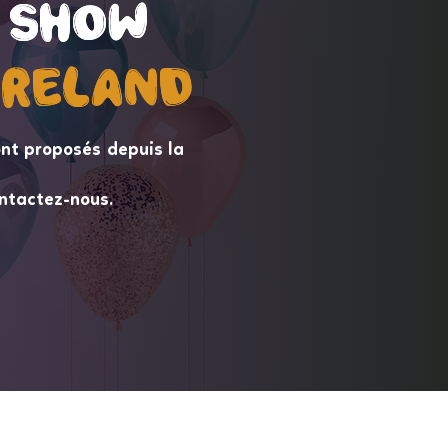
 Show
 Show
ireLand
ireLand
nt proposés depuis la
ntactez-nous.