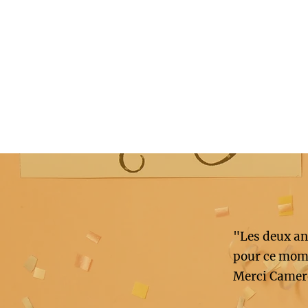
"Les deux an
pour ce mome
Merci Camer