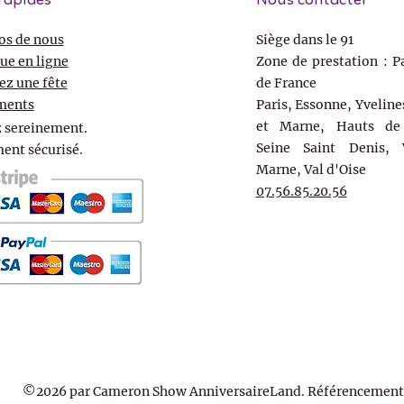
rapides
Nous contacter
os de nous
Siège dans le 91
ue en ligne
Zone de prestation : Pa
ez une fête
de France
ments
Paris, Essonne, Yveline
et Marne, Hauts de 
 sereinement.
Seine Saint Denis, 
ent sécurisé.
Marne, Val d'Oise
07.56.85.20.56
©2026 par Cameron Show AnniversaireLand. Référencement 