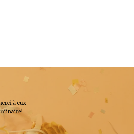
merci à eux
rdinaire!