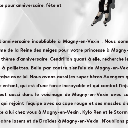
e pour anniversaire, fête et
d'anniversaire inoubliable à Magny-en-Vexin . Nous so
e de la Reine des neiges pour votre princesse à Magny-en
e thème d'anniversaire. Cendrillon quant à elle, recherche
à paillettes. Belle par contre s'enfuie de Magny-en-Vexi
alse avec lui. Nous avons aussi les super héros Avengers 
 enfant, qui est d’une force incroyable et qui combat l’inj
est aussi dans le voisinage de Magny-en-Vexin avec sa
ui rejoint l'équipe avec sa cape rouge et ses muscles d'e
 à lui chez vous à Magny-en-Vexin . Kylo Ren et le Stor
sabre lasers et de Droïdes à Magny-en-Vexin . N'oublions 