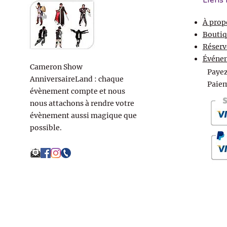
Liens 
À prop
Boutiq
Réserv
Événe
Cameron Show
Payez
AnniversaireLand : chaque
Paiem
évènement compte et nous
nous attachons à rendre votre
évènement aussi magique que
possible.