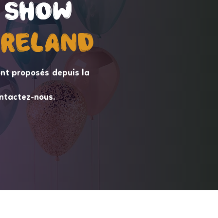
 Show
 Show
ireLand
ireLand
nt proposés depuis la
ntactez-nous.