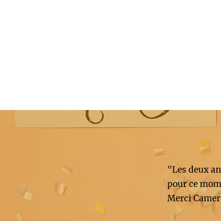
"Les deux an
pour ce mome
Merci Camer