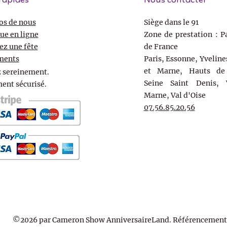
rapides
Nous contacter
os de nous
Siège dans le 91
ue en ligne
Zone de prestation : Pa
ez une fête
de France
ments
Paris, Essonne, Yveline
et Marne, Hauts de 
 sereinement.
Seine Saint Denis, 
ent sécurisé.
Marne, Val d'Oise
07.56.85.20.56
©2026 par Cameron Show AnniversaireLand. Référencement 