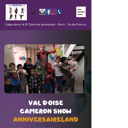
Siège dans le 91 Zone de prestation : Paris - Ile de France
val d'oise
val d'oise
Cameron Show
Cameron Show
AnniversaireLand
AnniversaireLand