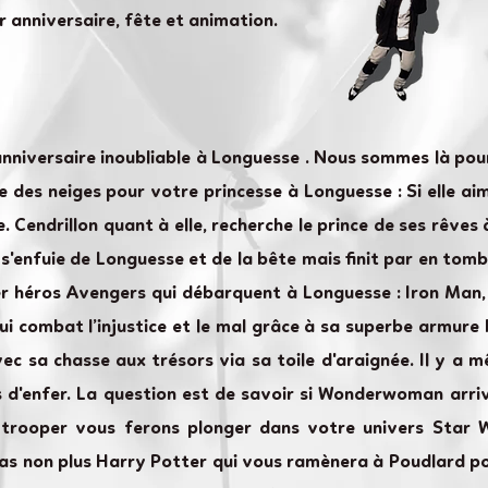
r anniversaire, fête et animation.
anniversaire inoubliable à Longuesse . Nous sommes là po
des neiges pour votre princesse à Longuesse : Si elle aime
. Cendrillon quant à elle, recherche le prince de ses rêve
e s'enfuie de Longuesse et de la bête mais finit par en to
per héros Avengers qui débarquent à Longuesse : Iron Man,
qui combat l’injustice et le mal grâce à sa superbe armure
ec sa chasse aux trésors via sa toile d'araignée. Il y a 
 d'enfer. La question est de savoir si Wonderwoman arrive
mtrooper vous ferons plonger dans votre univers Star 
pas non plus Harry Potter qui vous ramènera à Poudlard po