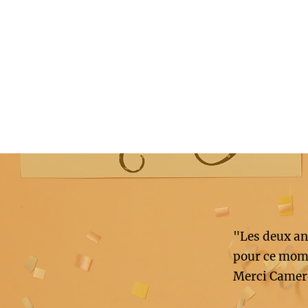
"Les deux an
pour ce mome
Merci Camer