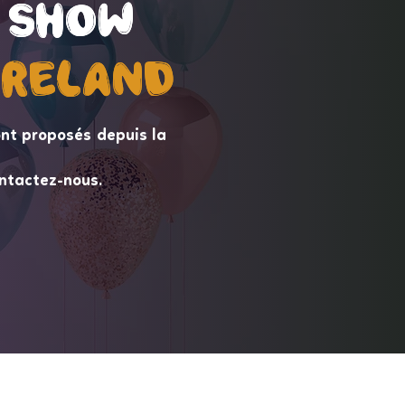
 Show
 Show
ireLand
ireLand
nt proposés depuis la
ntactez-nous.