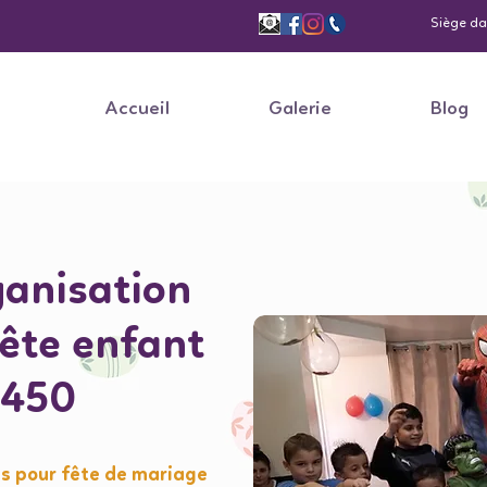
Siège dan
Accueil
Galerie
Blog
anisation
fête enfant
5450
s pour fête de mariage