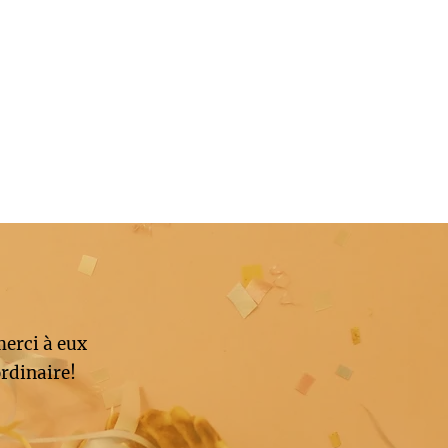
merci à eux
rdinaire!