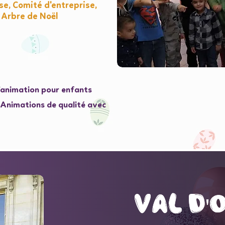
e, Comité d'entreprise,
 Arbre de Noël
l'animation pour enfants
e Animations de qualité avec
val d'
val d'