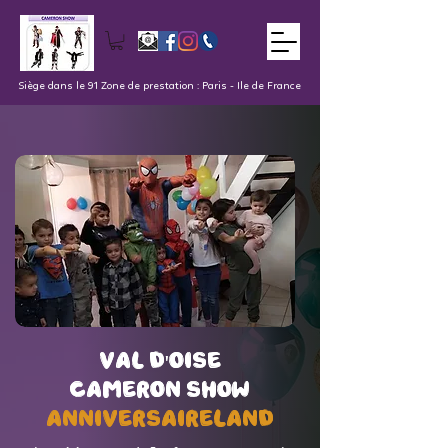
Siège dans le 91 Zone de prestation : Paris - Ile de France
val d'oise
val d'oise
Cameron Show
Cameron Show
AnniversaireLand
AnniversaireLand