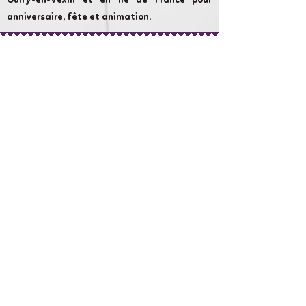
Guiry-en-Vexin et en Ile de France pour
anniversaire, fête et animation.
Cameron Show AnniversaireLand :
chaque évènement compte et nous nous
attachons à rendre votre évènement
aussi magique que possible.
Liens rapides
À propos de nous
Boutique en ligne
Réservez une fête