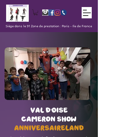
Siège dans le 91 Zone de prestation : Paris - Ile de France
val d'oise
val d'oise
Cameron Show
Cameron Show
AnniversaireLand
AnniversaireLand