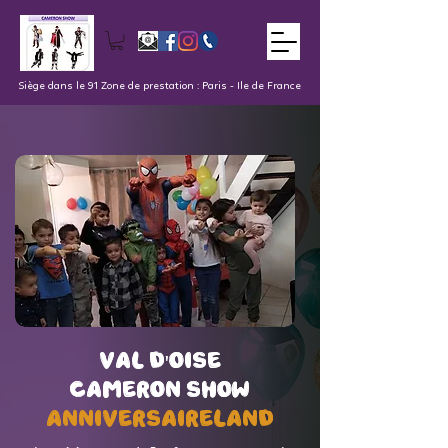
Siège dans le 91 Zone de prestation : Paris - Ile de France
val d'oise
val d'oise
Cameron Show
Cameron Show
AnniversaireLand
AnniversaireLand