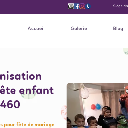
Siège dan
Accueil
Galerie
Blog
nisation
fête enfant
5460
s pour fête de mariage