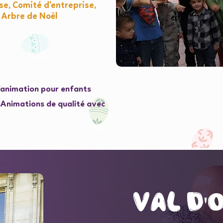
e, Comité d'entreprise,
 Arbre de Noël
l'animation pour enfants
e Animations de qualité avec
val d'
val d'