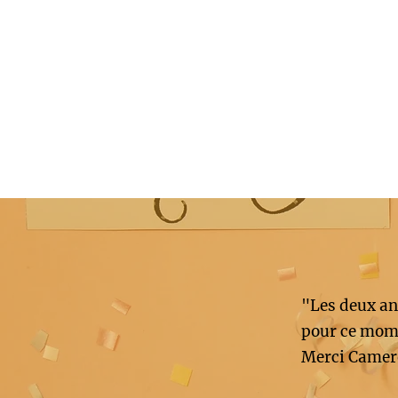
"Les deux an
pour ce mome
Merci Camer