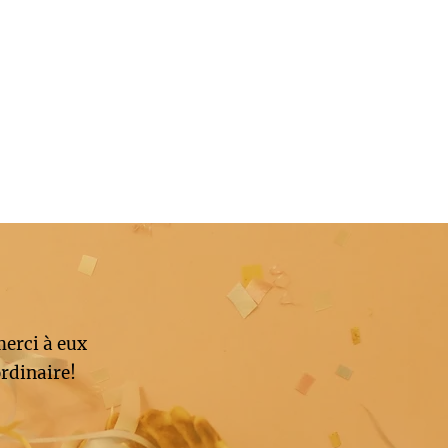
merci à eux
rdinaire!