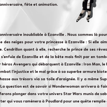
 anniversaire, fête et animation.
anniversaire inoubliable à Ezanville . Nous sommes là po
des neiges pour votre princesse à Ezanville : Si elle aime
. Cendrillon quant à elle, recherche le prince de ses rêve
e s'enfuie de Ezanville et de la bête mais finit par en to
r héros Avengers qui débarquent à Ezanville : Iron Man, le
combat l’injustice et le mal grâce à sa superbe armure bio
chasse aux trésors via sa toile d'araignée. Il y a même Su
 La question est de savoir si Wonderwoman arrivera à faire
ferons plonger dans votre univers Star Wars munis de sabr
otter qui vous ramènera à Poudlard pour une quête remplie