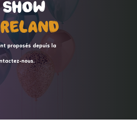
 Show
 Show
ireLand
ireLand
nt proposés depuis la
ntactez-nous.