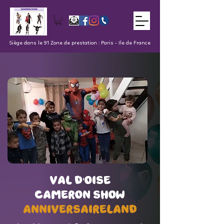
Siège dans le 91 Zone de prestation : Paris - Ile de France
val d'oise
val d'oise
Cameron Show
Cameron Show
AnniversaireLand
AnniversaireLand