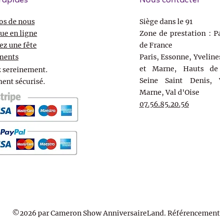
rapides
Nous contacter
os de nous
Siège dans le 91
ue en ligne
Zone de prestation : Pa
ez une fête
de France
ments
Paris, Essonne, Yveline
et Marne, Hauts de 
 sereinement.
Seine Saint Denis, 
ent sécurisé.
Marne, Val d'Oise
07.56.85.20.56
©2026 par Cameron Show AnniversaireLand. Référencement 