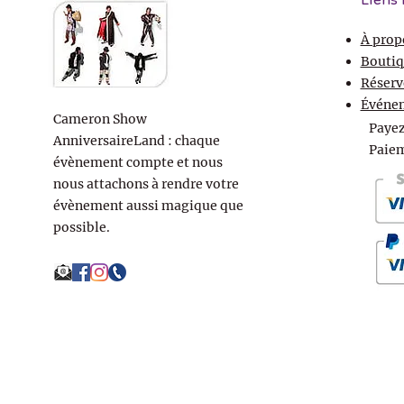
Liens 
À prop
Boutiq
Réserv
Événe
Cameron Show
Payez
AnniversaireLand : chaque
Paiem
évènement compte et nous
nous attachons à rendre votre
évènement aussi magique que
possible.