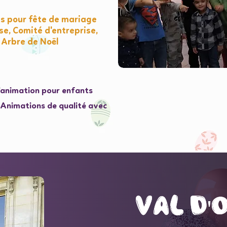
s pour fête de mariage
e, Comité d'entreprise,
 Arbre de Noël
l'animation pour enfants
e Animations de qualité avec
val d'
val d'