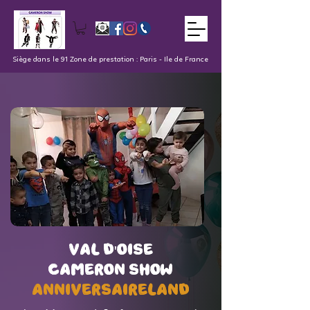
Siège dans le 91 Zone de prestation : Paris - Ile de France
val d'oise
val d'oise
Cameron Show
Cameron Show
AnniversaireLand
AnniversaireLand