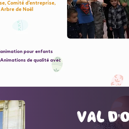
e, Comité d'entreprise,
 Arbre de Noël
l'animation pour enfants
e Animations de qualité avec
val d'
val d'