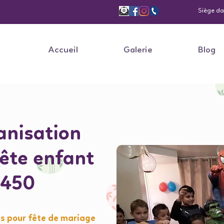
Siège dan
Accueil
Galerie
Blog
nisation
fête enfant
5450
s pour fête de mariage