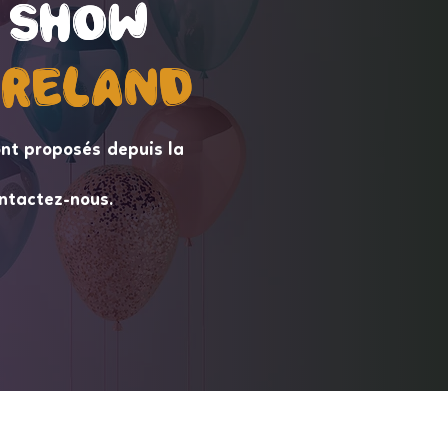
 Show
 Show
ireLand
ireLand
nt proposés depuis la
ntactez-nous.