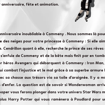
anniversaire, fête et animation.
'anniversaire inoubliable à Commeny . Nous sommes là po
 des neiges pour votre princesse à Commeny : Si elle aime 
e. Cendrillon quant à elle, recherche le prince de ses rê
re s'enfuie de Commeny et de la bête mais finit par en tom
per héros Avengers qui débarquent à Commeny : Iron Man, 
qui combat l’injustice et le mal grâce à sa superbe armure
 sa chasse aux trésors via sa toile d'araignée. Il y a m
 d'enfer. La question est de savoir si Wonderwoman arrive
oper vous ferons plonger dans votre univers Star Wars mu
plus Harry Potter qui vous ramènera à Poudlard pour u