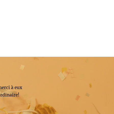
merci à eux
rdinaire!