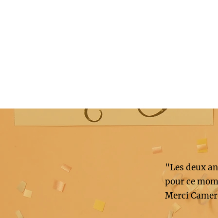
"Les deux an
pour ce mome
Merci Camer