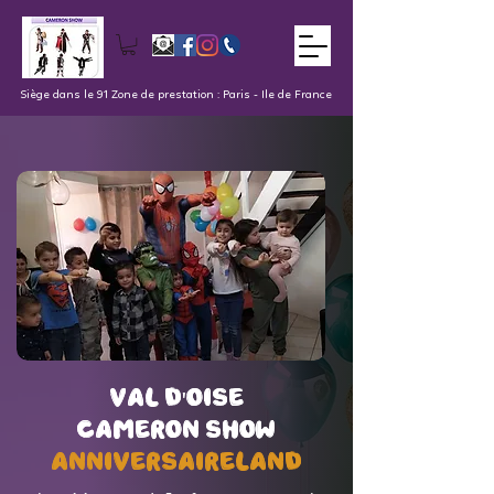
Siège dans le 91 Zone de prestation : Paris - Ile de France
val d'oise
val d'oise
Cameron Show
Cameron Show
AnniversaireLand
AnniversaireLand