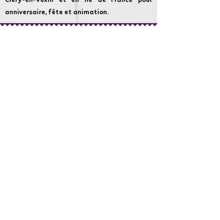
Clery-en-Vexin et en Ile de France pour
anniversaire, fête et animation.
Cameron Show AnniversaireLand :
chaque évènement compte et nous nous
attachons à rendre votre évènement
aussi magique que possible.
Liens rapides
À propos de nous
Boutique en ligne
Réservez une fête