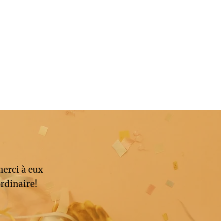
merci à eux
rdinaire!