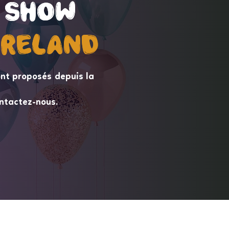
 Show
 Show
ireLand
ireLand
nt proposés depuis la
ntactez-nous.