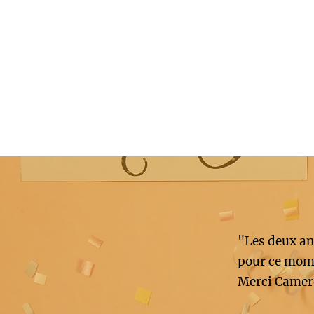
"Les deux an
pour ce mome
Merci Camer