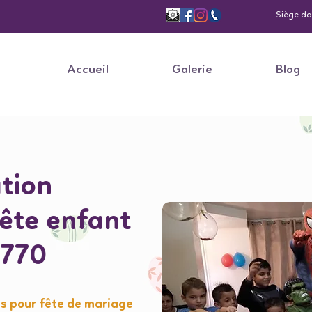
Siège dan
Accueil
Galerie
Blog
tion
fête enfant
5770
s pour fête de mariage