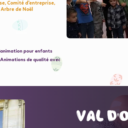
e, Comité d'entreprise,
 Arbre de Noël
l'animation pour enfants
e Animations de qualité avec
val d'
val d'