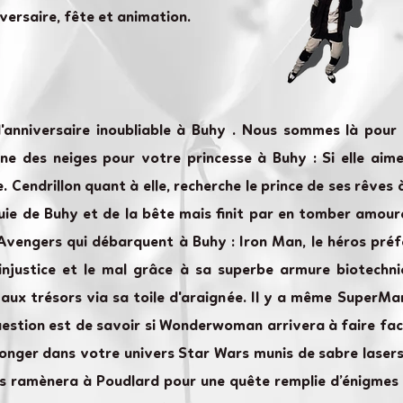
versaire, fête et animation.
'anniversaire inoubliable à Buhy . Nous sommes là pou
e des neiges pour votre princesse à Buhy : Si elle aime E
. Cendrillon quant à elle, recherche le prince de ses rêve
nfuie de Buhy et de la bête mais finit par en tomber amour
Avengers qui débarquent à Buhy : Iron Man, le héros préfé
’injustice et le mal grâce à sa superbe armure biotechn
aux trésors via sa toile d'araignée. Il y a même SuperMan
uestion est de savoir si Wonderwoman arrivera à faire face
onger dans votre univers Star Wars munis de sabre lasers 
us ramènera à Poudlard pour une quête remplie d’énigmes