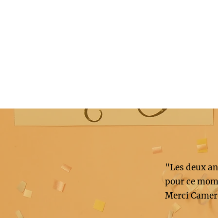
"Les deux an
pour ce mome
Merci Camer