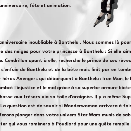
anniversaire, fête et animation.
anniversaire inoubliable à Banthelu . Nous sommes là po
 des neiges pour votre princesse à Banthelu : Si elle aime
. Cendrillon quant à elle, recherche le prince de ses rêv
re s'enfuie de Banthelu et de la bête mais finit par en to
er héros Avengers qui débarquent à Banthelu : Iron Man, le
combat l’injustice et le mal grâce à sa superbe armure bio
hasse aux trésors via sa toile d'araignée. Il y a même Sup
 La question est de savoir si Wonderwoman arrivera à faire
ferons plonger dans votre univers Star Wars munis de sabr
otter qui vous ramènera à Poudlard pour une quête remplie