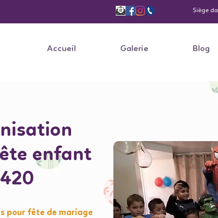
Siège dan
Accueil
Galerie
Blog
nisation
fête enfant
5420
s pour fête de mariage