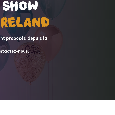
 Show
 Show
ireLand
ireLand
nt proposés depuis la
ntactez-nous.