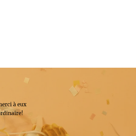
merci à eux
rdinaire!