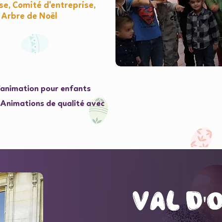
e, Comité d'entreprise,
 Arbre de Noël
l'animation pour enfants
e Animations de qualité avec
val d'
val d'