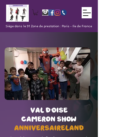
Siège dans le 91 Zone de prestation : Paris - Ile de France
val d'oise
val d'oise
Cameron Show
Cameron Show
AnniversaireLand
AnniversaireLand