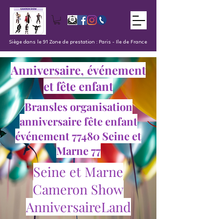
Siège dans le 91 Zone de prestation : Paris - Ile de France
Anniversaire, événement
et fête enfant
Bransles organisation
anniversaire fête enfant
événement 77480 Seine et
Marne 77
Seine et Marne
Cameron Show
AnniversaireLand