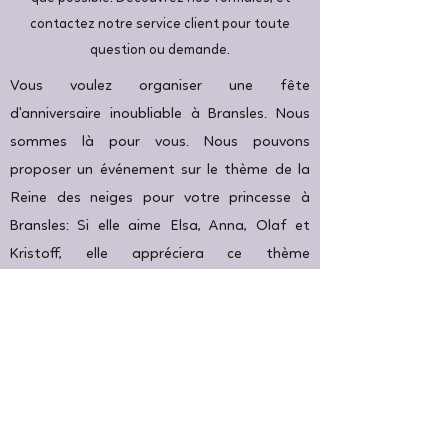
contactez notre service client pour toute
question ou demande.
Vous voulez organiser une fête
d'anniversaire inoubliable à Bransles. Nous
sommes là pour vous. Nous pouvons
proposer un événement sur le thème de la
Reine des neiges pour votre princesse à
Bransles: Si elle aime Elsa, Anna, Olaf et
Kristoff, elle appréciera ce thème
d'anniversaire. Cendrillon quant à elle,
recherche le prince de ses rêves à Bransles
avec sa superbe robe bleue à paillettes.
Belle par contre s'enfuie de Bransles et de la
bête mais finit par en tomber amoureuse et
à danser la valse avec lui. Nous avons aussi