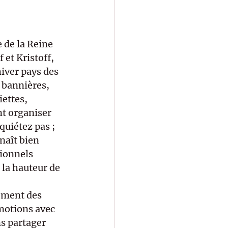
 de la Reine 
 et Kristoff, 
iver pays des 
, bannières, 
ettes, 
t organiser 
quiétez pas ; 
aît bien 
ionnels 
la hauteur de 
ement des 
motions avec 
s partager 