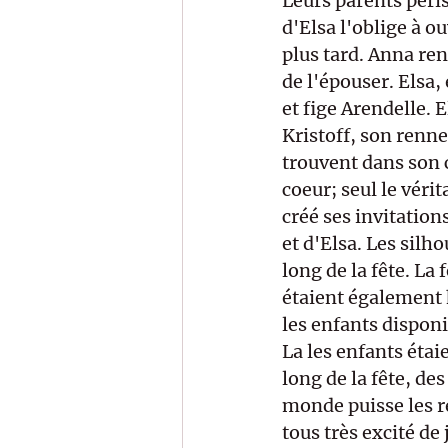
Leurs parents péri
d'Elsa l'oblige à ou
plus tard. Anna ren
de l'épouser. Elsa,
et fige Arendelle. 
Kristoff, son renne
trouvent dans son 
coeur; seul le véri
créé ses invitation
et d'Elsa. Les silh
long de la fête. La
étaient également h
les enfants disponib
La les enfants étaie
long de la fête, de
monde puisse les re
tous très excité de