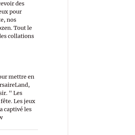
evoir des 
eux pour 
te, nos 
zen. Tout le 
des collations 
pour mettre en 
ersaireLand, 
ir. " Les 
ête. Les jeux 
a captivé les 
w 