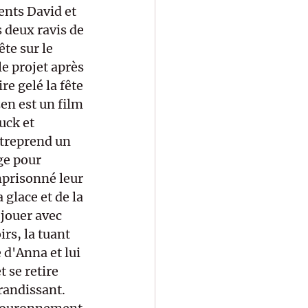
rents David et 
 deux ravis de 
te sur le 
e projet après 
e gelé la fête 
en est un film 
uck et 
ntreprend un 
e pour 
mprisonné leur 
 glace et de la 
jouer avec 
rs, la tuant 
 d'Anna et lui 
 se retire 
randissant. 