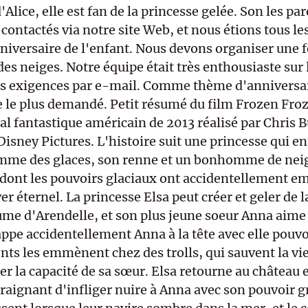
'Alice, elle est fan de la princesse gelée. Son les pa
contactés via notre site Web, et nous étions tous les
niversaire de l'enfant. Nous devons organiser une fê
es neiges. Notre équipe était très enthousiaste sur l
les exigences par e-mail. Comme thème d'anniversair
e le plus demandé. Petit résumé du film Frozen Froz
l fantastique américain de 2013 réalisé par Chris B
Disney Pictures. L'histoire suit une princesse qui e
mme des glaces, son renne et un bonhomme de neig
 dont les pouvoirs glaciaux ont accidentellement e
r éternel. La princesse Elsa peut créer et geler de la
ume d'Arendelle, et son plus jeune soeur Anna aime 
appe accidentellement Anna à la tête avec elle pouvoi
nts les emmènent chez des trolls, qui sauvent la vie
r la capacité de sa sœur. Elsa retourne au château et
raignant d'infliger nuire à Anna avec son pouvoir g