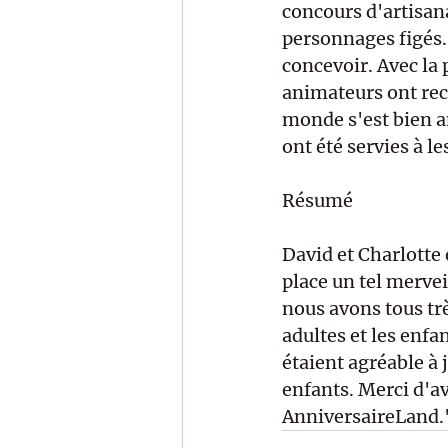
concours d'artisana
personnages figés. 
concevoir. Avec la p
animateurs ont rec
monde s'est bien am
ont été servies à le
Résumé 
David et Charlotte 
place un tel mervei
nous avons tous trè
adultes et les enfa
étaient agréable à j
enfants. Merci d'
AnniversaireLand."