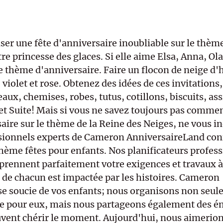
er une fête d'anniversaire inoubliable sur le thème
re princesse des glaces. Si elle aime Elsa, Anna, Olaf
e thème d'anniversaire. Faire un flocon de neige d'h
 violet et rose. Obtenez des idées de ces invitations
aux, chemises, robes, tutus, cotillons, biscuits, assi
 et Suite! Mais si vous ne savez toujours pas commen
aire sur le thème de la Reine des Neiges, ne vous in
sionnels experts de Cameron AnniversaireLand conn
thème fêtes pour enfants. Nos planificateurs profess
ennent parfaitement votre exigences et travaux à 
e de chacun est impactée par les histoires. Cameron 
e soucie de vos enfants; nous organisons non seul
re pour eux, mais nous partageons également des é
euvent chérir le moment. Aujourd'hui, nous aimerion