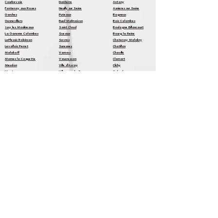
​Courbevoi
e
Nanterre
Antony
Fontenay aux Roses
Neuilly sur Seine
Asnieres sur Seine
Garches
Puteaux
Bagneux
Gennevilliers
Rueil Malmaison
Bois Colombes
Issy les Moulineaux
Saint Cloud
Boulogne Billancourt
La Garenne Colombes
Sceaux
Bourg la Reine
LePlessis Robinson
Sevres
Chatenay Malabry
Levallois Perret
Suresnes
Chatillon
Malakoff
Vanves
Chaville
Marnes la Coquette
Vaucresson
Clamart
Meudon
Ville d'Avray
Clichy
Montrouge
Villeneuve la Garenne
Colombes
Cameron Show AnniversaireLand :
Organisation d'évènement et spectacle pour
enfants à domicile à
Levallois-Perret et en Ile de France pour
anniversaire, fête et animation pour enfant.