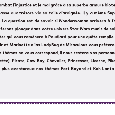
combat l’injustice et le mal grâce à sa superbe armure bio
hasse aux trésors via sa toile d'araignée. Il y a même Su
. La question est de savoir si Wonderwoman arrivera à fair
ferons plonger dans votre univers Star Wars munis de sabr
ter qui vous ramènera à Poudlard pour une quête remplie 
noir et Marinette alias LadyBug de Miraculous vous prêtero
es thèmes ne vous correspond, il nous restera vos personn
ette), Pirate, Cow Boy, Chevalier, Princesses, Licorne, Pi
les plus aventureux: nos thèmes Fort Boyard et Koh Lant