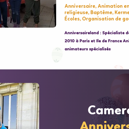
Anniversaire, Animation e
religieuse, Baptême, Kerme
Écoles, Organisation de goû
Anniversaireland : Spécialiste 
2010 à Paris et Ile de France A
animateurs spécialisés
Camer
Camer
Anniver
Anniver