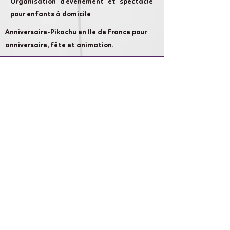
Organisation d'évènement et spectacle
pour enfants à domicile
Anniversaire-Pikachu en Ile de France pour
anniversaire, fête et animation.
Cameron Show AnniversaireLand :
chaque évènement compte et nous nous
attachons à rendre votre évènement
aussi magique que possible.
Liens rapides