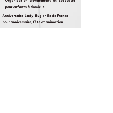
Organisation d'évènement et spectacle
pour enfants à domicile
Anniversaire-Lady-Bug en Ile de France
pour anniversaire, fête et animation.
Cameron Show AnniversaireLand :
chaque évènement compte et nous nous
attachons à rendre votre évènement
aussi magique que possible.
Liens rapides