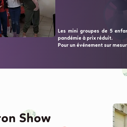
Les mini groupes de 5 enfa
pandémie à prix réduit.
Pour un événement sur mesur
on Show
on Show