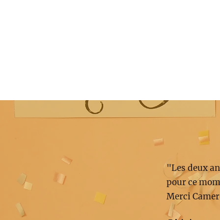
"Les deux an
pour ce mome
Merci Camer