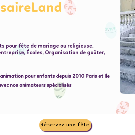
rsaireLand
rsaireLand
s pour fête de mariage ou religieuse,
treprise, Écoles, Organisation de goûter,
l'animation pour enfants depuis 2010 Paris et Ile
avec nos animateurs spécialisés
Réservez une fête