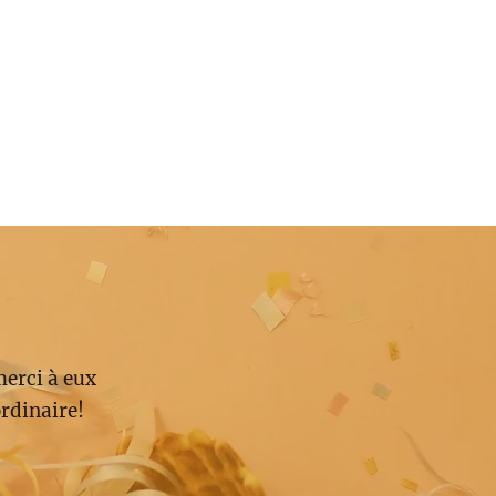
merci à eux
rdinaire!