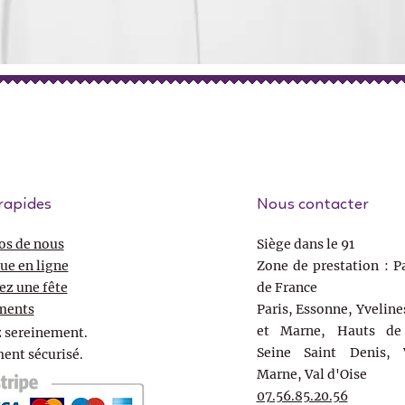
rapides
Nous contacter
os de nous
Siège dans le 91
ue en ligne
Zone de prestation : Pa
ez une fête
de France
ments
Paris, Essonne, Yveline
et Marne, Hauts de 
 sereinement.
Seine Saint Denis, 
ent sécurisé.
Marne, Val d'Oise
07.56.85.20.56