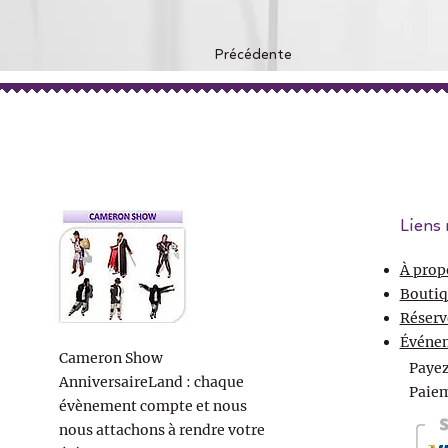
Précédente
Liens 
À prop
Boutiq
Réserv
Événe
Cameron Show
Payez
AnniversaireLand : chaque
Paiem
évènement compte et nous
nous attachons à rendre votre