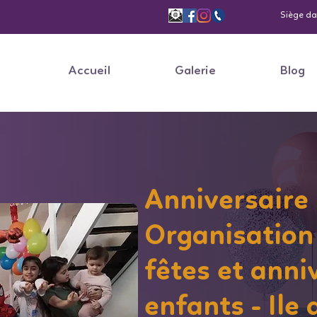
Siège dan
Accueil
Galerie
Blog
Anniversaire
Organisation
fêtes et anni
enfants - Ile