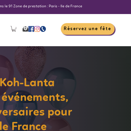
s le 91 Zone de prestation : Paris - Ile de France
Réservez une fête
 Koh-Lanta
 événements,
versaires pour
 de France