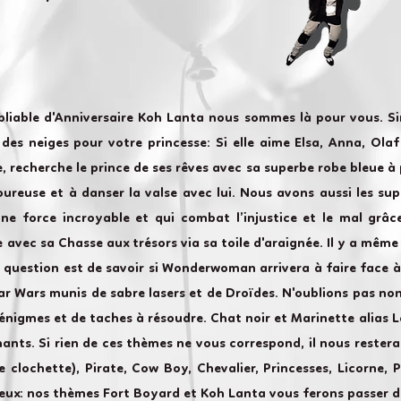
bliable d'Anniversaire Koh Lanta nous sommes là pour vous. S
es neiges pour votre princesse: Si elle aime Elsa, Anna, Olaf 
e, recherche le prince de ses rêves avec sa superbe robe bleue à p
ureuse et à danser la valse avec lui. Nous avons aussi les sup
une force incroyable et qui combat l’injustice et le mal grâ
 avec sa Chasse aux trésors via sa toile d'araignée. Il y a même
a question est de savoir si Wonderwoman arrivera à faire face à
ar Wars munis de sabre lasers et de Droïdes. N'oublions pas no
énigmes et de taches à résoudre. Chat noir et Marinette alias
ants. Si rien de ces thèmes ne vous correspond, il nous restera
ée clochette), Pirate, Cow Boy, Chevalier, Princesses, Licorne,
reux: nos thèmes Fort Boyard et Koh Lanta vous ferons passer d