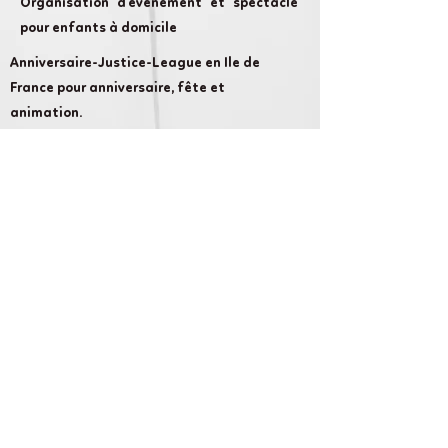
Organisation d'évènement et spectacle
pour enfants à domicile
Anniversaire-Justice-League en Ile de
France pour anniversaire, fête et
animation.
Cameron Show AnniversaireLand :
chaque évènement compte et nous nous
attachons à rendre votre évènement
aussi magique que possible.
Liens rapides