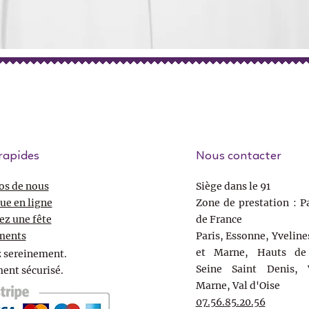
rapides
Nous contacter
os de nous
Siège dans le 91
ue en ligne
Zone de prestation : Pa
ez une fête
de France
ments
Paris, Essonne, Yveline
et Marne, Hauts de 
 sereinement.
Seine Saint Denis, 
ent sécurisé.
Marne, Val d'Oise
07.56.85.20.56