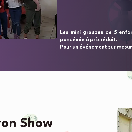
Les mini groupes de 5 enfa
pandémie à prix réduit.
Pour un événement sur mesur
on Show
on Show