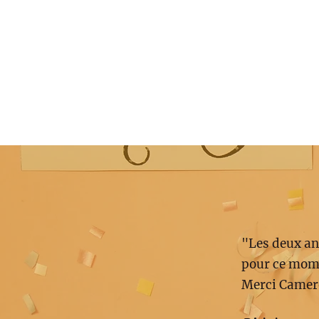
"Les deux an
pour ce mome
Merci Camer