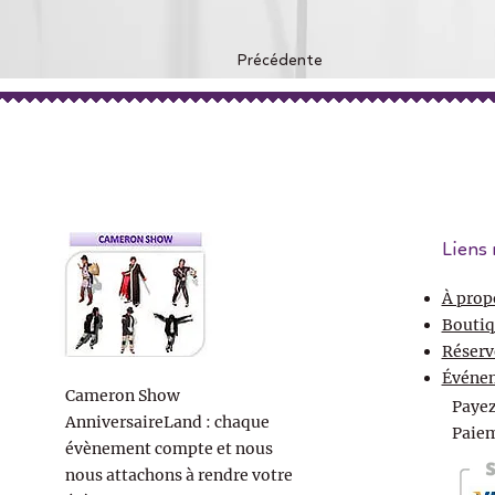
Précédente
Liens 
À prop
Boutiq
Réserv
Événe
Cameron Show
Payez
AnniversaireLand : chaque
Paiem
évènement compte et nous
nous attachons à rendre votre