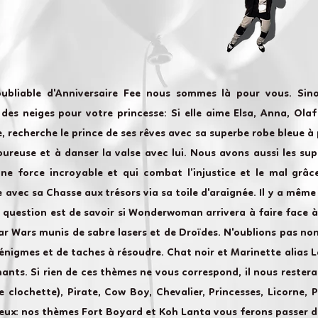
oubliable d'Anniversaire Fee nous sommes là pour vous. Sin
es neiges pour votre princesse: Si elle aime Elsa, Anna, Olaf 
e, recherche le prince de ses rêves avec sa superbe robe bleue à p
ureuse et à danser la valse avec lui. Nous avons aussi les sup
une force incroyable et qui combat l’injustice et le mal grâ
 avec sa Chasse aux trésors via sa toile d'araignée. Il y a même
a question est de savoir si Wonderwoman arrivera à faire face à
ar Wars munis de sabre lasers et de Droïdes. N'oublions pas no
énigmes et de taches à résoudre. Chat noir et Marinette alias
ants. Si rien de ces thèmes ne vous correspond, il nous restera
ée clochette), Pirate, Cow Boy, Chevalier, Princesses, Licorne,
reux: nos thèmes Fort Boyard et Koh Lanta vous ferons passer d