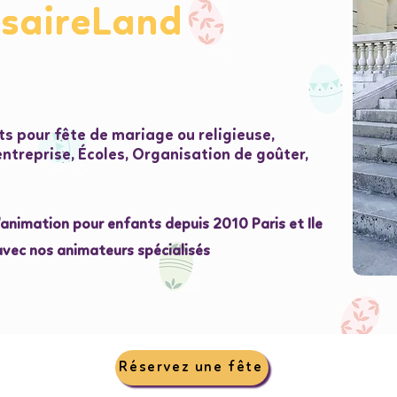
rsaireLand
rsaireLand
s pour fête de mariage ou religieuse,
treprise, Écoles, Organisation de goûter,
l'animation pour enfants depuis 2010 Paris et Ile
avec nos animateurs spécialisés
Réservez une fête