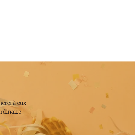
merci à eux
rdinaire!