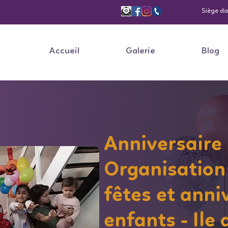
Siège dan
Accueil
Galerie
Blog
Anniversaire
Organisation
fêtes et anni
enfants - Ile