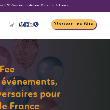
s le 91 Zone de prestation : Paris - Ile de France
Réservez une fête
 Fee
 événements,
versaires pour
 de France