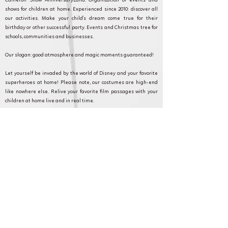
Cameron Show AnniversaryLand: Organization of events and
shows for children at home. Experienced since 2010: discover all
our activities. Make your child's dream come true for their
birthday or other successful party. Events and Christmas tree for
schools, communities and businesses.
Our slogan: good atmosphere and magic moments guaranteed!
Let yourself be invaded by the world of Disney and your favorite
superheroes at home! Please note, our costumes are high-end
like nowhere else. Relive your favorite film passages with your
children at home live and in real time.
Cameron Show AnniversaryLand: Every event counts and we are
committed to making your event as magical as possible. Discover
our formulas, and contact our customer service for any questions
or requests.
Villers-en-Arthies et en Ile de France pour
anniversaire, fête et animation.