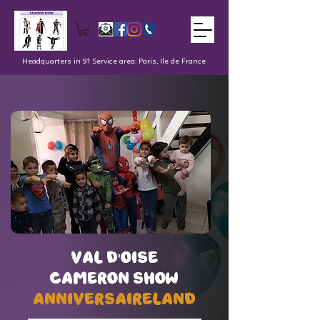
Headquarters in 91 Service area: Paris, Ile de France
val d'oise
val d'oise
Cameron Show
Cameron Show
AnniversaireLand
AnniversaireLand