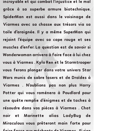
incroyable et qui combat l’injustice et le mal
grâce à sa superbe armure biotechnique.
SpiderMan est aussi dans le voisinage de
Viarmes avec sa chasse aux trésors via sa
toile d'araignée. Il y a même SuperMan qui
rejoint l'équipe avec sa cape rouge et ses
muscles d'enfer. La question est de savoir si
Wonderwoman arrivera à faire face à lui chez
vous à Viarmes . Kylo Ren et le Stormtrooper
vous ferons plonger dans votre univers Star
Wars munis de sabre lasers et de Droïdes à
Viarmes . N'oublions pas non plus Harry
Potter qui vous ramènera à Poudlard pour
une quête remplie d’énigmes et de taches à
résoudre dans vos pièces à Viarmes . Chat
noir et Marinette alias LadyBug de
Miraculous vous prêteront main forte pour