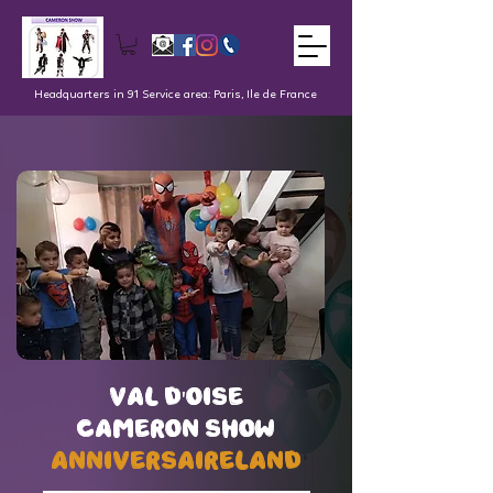
Headquarters in 91 Service area: Paris, Ile de France
val d'oise
val d'oise
Cameron Show
Cameron Show
AnniversaireLand
AnniversaireLand