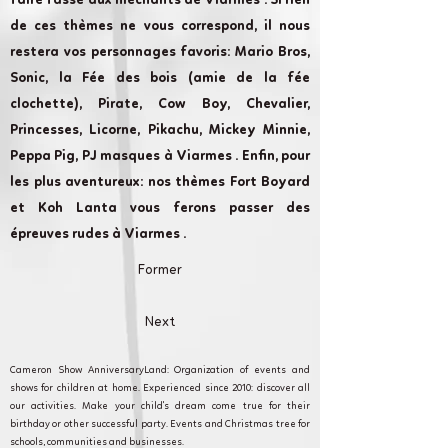
faire fasse aux méchants de Viarmes . Si rien
de ces thèmes ne vous correspond, il nous
restera vos personnages favoris: Mario Bros,
Sonic, la Fée des bois (amie de la fée
clochette), Pirate, Cow Boy, Chevalier,
Princesses, Licorne, Pikachu, Mickey Minnie,
Peppa Pig, PJ masques à Viarmes . Enfin, pour
les plus aventureux: nos thèmes Fort Boyard
et Koh Lanta vous ferons passer des
épreuves rudes à Viarmes .
Former
Next
Cameron Show AnniversaryLand: Organization of events and
shows for children at home. Experienced since 2010: discover all
our activities. Make your child's dream come true for their
birthday or other successful party. Events and Christmas tree for
schools, communities and businesses.