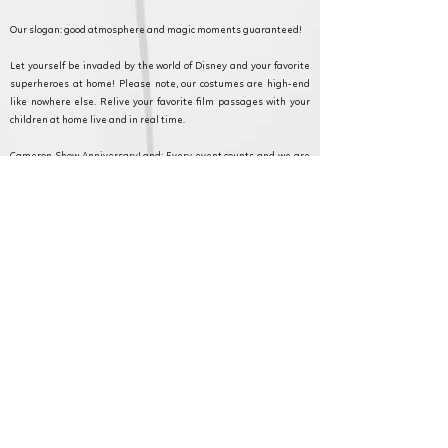
Our slogan: good atmosphere and magic moments guaranteed!
Let yourself be invaded by the world of Disney and your favorite
superheroes at home! Please note, our costumes are high-end
like nowhere else. Relive your favorite film passages with your
children at home live and in real time.
Cameron Show AnniversaryLand: Every event counts and we are
committed to making your event as magical as possible. Discover
our formulas, and contact our customer service for any questions
or requests.
Viarmes et en Ile de France pour anniversaire,
fête et animation.
Cameron Show BirthdayLand: Every