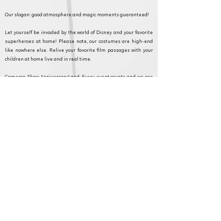
Our slogan: good atmosphere and magic moments guaranteed!
Let yourself be invaded by the world of Disney and your favorite
superheroes at home! Please note, our costumes are high-end
like nowhere else. Relive your favorite film passages with your
children at home live and in real time.
Cameron Show AnniversaryLand: Every event counts and we are
committed to making your event as magical as possible. Discover
our formulas, and contact our customer service for any questions
or requests.
Saint-Witz et en Ile de France pour
anniversaire, fête et animation.
Cameron Show BirthdayLand: Every