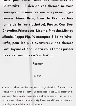
forte pour faire fasse aux méchants de
Saint-Witz . Si rien de ces thèmes ne vous
correspond, il nous restera vos personnages
favoris: Mario Bros, Sonic, la Fée des bois
(amie de la fée clochette), Pirate, Cow Boy,
Chevalier, Princesses, Licorne, Pikachu, Mickey
Minnie, Peppa Pig, PJ masques à Saint-Witz .
Enfin, pour les plus aventureux: nos thèmes
Fort Boyard et Koh Lanta vous ferons passer
des épreuves rudes à Saint-Witz .
Former
Next
Cameron Show AnniversaryLand: Organization of events and
shows for children at home. Experienced since 2010: discover all
our activities. Make your child's dream come true for their
birthday or other successful party. Events and Christmas tree for
schools, communities and businesses.