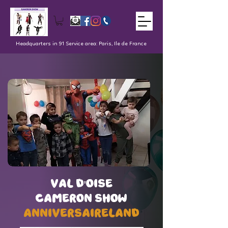
Headquarters in 91 Service area: Paris, Ile de France
val d'oise
val d'oise
Cameron Show
Cameron Show
AnniversaireLand
AnniversaireLand