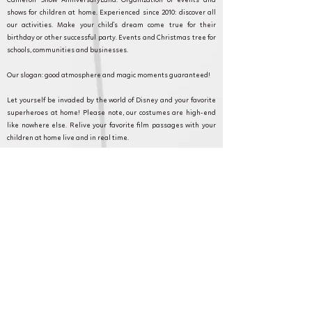
Cameron Show AnniversaryLand: Organization of events and
shows for children at home. Experienced since 2010: discover all
our activities. Make your child's dream come true for their
birthday or other successful party. Events and Christmas tree for
schools, communities and businesses.
Our slogan: good atmosphere and magic moments guaranteed!
Let yourself be invaded by the world of Disney and your favorite
superheroes at home! Please note, our costumes are high-end
like nowhere else. Relive your favorite film passages with your
children at home live and in real time.
Cameron Show AnniversaryLand: Every event counts and we are
committed to making your event as magical as possible. Discover
our formulas, and contact our customer service for any questions
or requests.
Puiseux-Pontoise et en Ile de France pour
anniversaire, fête et animation.