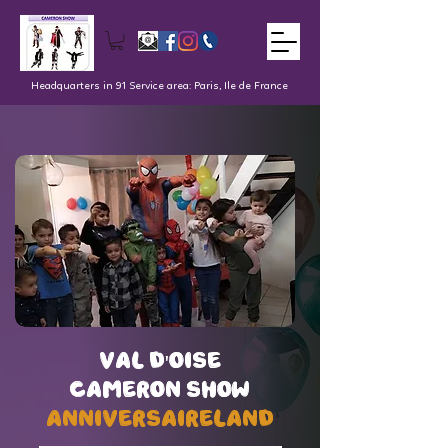
Headquarters in 91 Service area: Paris, Ile de France
val d'oise
val d'oise
Cameron Show
Cameron Show
AnniversaireLand
AnniversaireLand