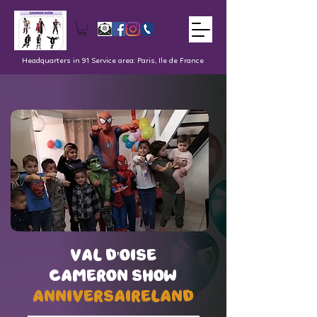
Headquarters in 91 Service area: Paris, Ile de France
val d'oise
val d'oise
Cameron Show
Cameron Show
AnniversaireLand
AnniversaireLand