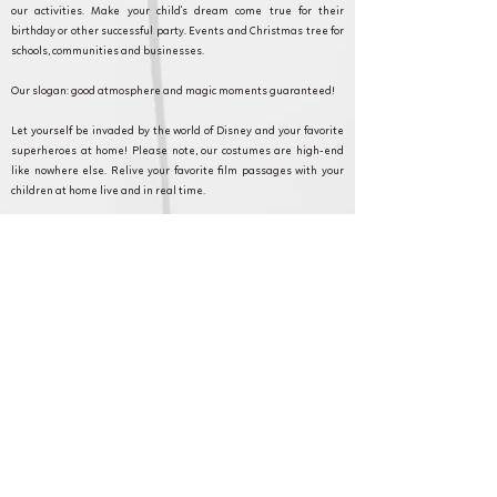
our activities. Make your child's dream come true for their
birthday or other successful party. Events and Christmas tree for
schools, communities and businesses.
Our slogan: good atmosphere and magic moments guaranteed!
Let yourself be invaded by the world of Disney and your favorite
superheroes at home! Please note, our costumes are high-end
like nowhere else. Relive your favorite film passages with your
children at home live and in real time.
Cameron Show AnniversaryLand: Every event counts and we are
committed to making your event as magical as possible. Discover
our formulas, and contact our customer service for any questions
or requests.
Montmorency et en Ile de France pour
anniversaire, fête et animation.