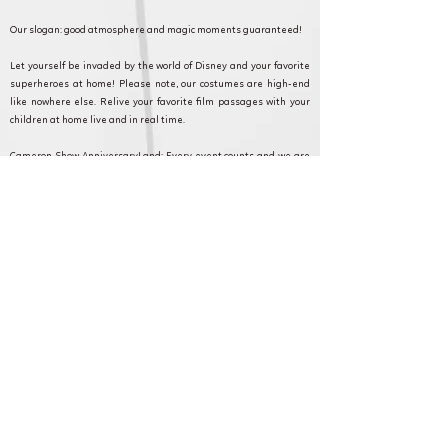
Our slogan: good atmosphere and magic moments guaranteed!
Let yourself be invaded by the world of Disney and your favorite
superheroes at home! Please note, our costumes are high-end
like nowhere else. Relive your favorite film passages with your
children at home live and in real time.
Cameron Show AnniversaryLand: Every event counts and we are
committed to making your event as magical as possible. Discover
our formulas, and contact our customer service for any questions
or requests.
Menouville et en Ile de France pour
anniversaire, fête et animation.
Cameron Show BirthdayLand: Every