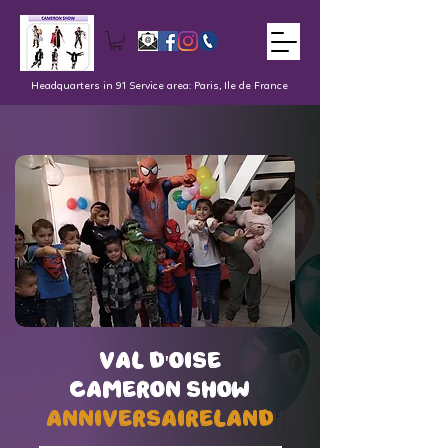
Headquarters in 91 Service area: Paris, Ile de France
val d'oise
val d'oise
Cameron Show
Cameron Show
AnniversaireLand
AnniversaireLand