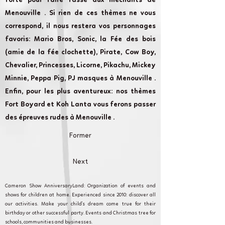
forte pour faire fasse aux méchants de
Menouville . Si rien de ces thèmes ne vous
correspond, il nous restera vos personnages
favoris: Mario Bros, Sonic, la Fée des bois
(amie de la fée clochette), Pirate, Cow Boy,
Chevalier, Princesses, Licorne, Pikachu, Mickey
Minnie, Peppa Pig, PJ masques à Menouville .
Enfin, pour les plus aventureux: nos thèmes
Fort Boyard et Koh Lanta vous ferons passer
des épreuves rudes à Menouville .
Former
Next
Cameron Show AnniversaryLand: Organization of events and
shows for children at home. Experienced since 2010: discover all
our activities. Make your child's dream come true for their
birthday or other successful party. Events and Christmas tree for
schools, communities and businesses.