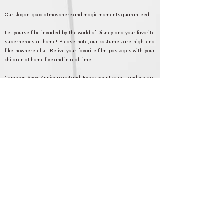
Our slogan: good atmosphere and magic moments guaranteed!
Let yourself be invaded by the world of Disney and your favorite
superheroes at home! Please note, our costumes are high-end
like nowhere else. Relive your favorite film passages with your
children at home live and in real time.
Cameron Show AnniversaryLand: Every event counts and we are
committed to making your event as magical as possible. Discover
our formulas, and contact our customer service for any questions
or requests.
Maffliers et en Ile de France pour
anniversaire, fête et animation.
Cameron Show BirthdayLand: Every