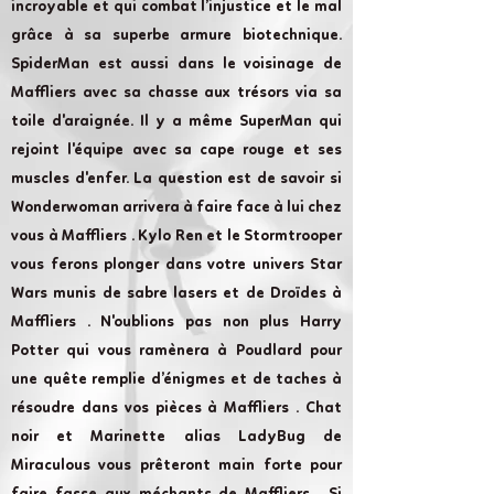
incroyable et qui combat l’injustice et le mal
grâce à sa superbe armure biotechnique.
SpiderMan est aussi dans le voisinage de
Maffliers avec sa chasse aux trésors via sa
toile d'araignée. Il y a même SuperMan qui
rejoint l'équipe avec sa cape rouge et ses
muscles d'enfer. La question est de savoir si
Wonderwoman arrivera à faire face à lui chez
vous à Maffliers . Kylo Ren et le Stormtrooper
vous ferons plonger dans votre univers Star
Wars munis de sabre lasers et de Droïdes à
Maffliers . N'oublions pas non plus Harry
Potter qui vous ramènera à Poudlard pour
une quête remplie d’énigmes et de taches à
résoudre dans vos pièces à Maffliers . Chat
noir et Marinette alias LadyBug de
Miraculous vous prêteront main forte pour