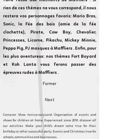
faire fasse aux méchants de Maffliers . Si
rien de ces thèmes ne vous correspond, il nous
restera vos personnages favoris: Mario Bros,
Sonic, la Fée des bois (amie de la fée
clochette), Pirate, Cow Boy, Chevalier,
Princesses, Licorne, Pikachu, Mickey Minnie,
Peppa Pig, PJ masques à Maffliers . Enfin, pour
les plus aventureux: nos thèmes Fort Boyard
et Koh Lanta vous ferons passer des
épreuves rudes à Maffliers .
Former
Next
Cameron Show AnniversaryLand: Organization of events and
shows for children at home. Experienced since 2010: discover all
our activities. Make your child's dream come true for their
birthday or other successful party. Events and Christmas tree for
schools, communities and businesses.