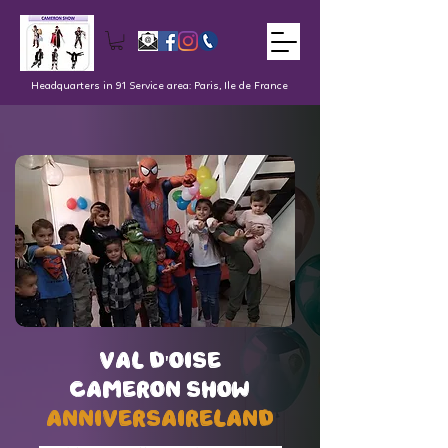
Headquarters in 91 Service area: Paris, Ile de France
val d'oise
val d'oise
Cameron Show
Cameron Show
AnniversaireLand
AnniversaireLand