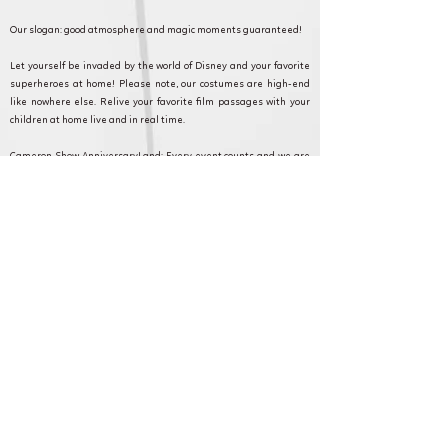
Our slogan: good atmosphere and magic moments guaranteed!
Let yourself be invaded by the world of Disney and your favorite
superheroes at home! Please note, our costumes are high-end
like nowhere else. Relive your favorite film passages with your
children at home live and in real time.
Cameron Show AnniversaryLand: Every event counts and we are
committed to making your event as magical as possible. Discover
our formulas, and contact our customer service for any questions
or requests.
Luzarches et en Ile de France pour
anniversaire, fête et animation.
Cameron Show BirthdayLand: Every