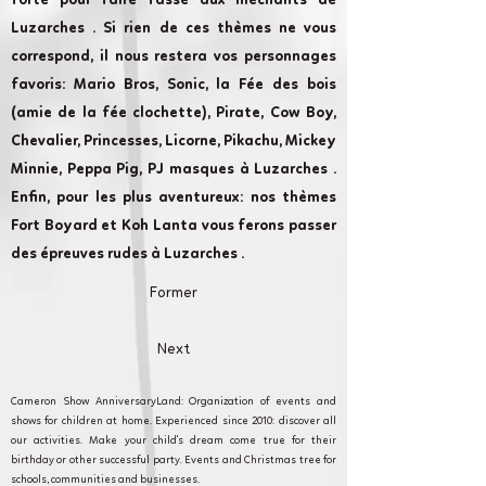
forte pour faire fasse aux méchants de
Luzarches . Si rien de ces thèmes ne vous
correspond, il nous restera vos personnages
favoris: Mario Bros, Sonic, la Fée des bois
(amie de la fée clochette), Pirate, Cow Boy,
Chevalier, Princesses, Licorne, Pikachu, Mickey
Minnie, Peppa Pig, PJ masques à Luzarches .
Enfin, pour les plus aventureux: nos thèmes
Fort Boyard et Koh Lanta vous ferons passer
des épreuves rudes à Luzarches .
Former
Next
Cameron Show AnniversaryLand: Organization of events and
shows for children at home. Experienced since 2010: discover all
our activities. Make your child's dream come true for their
birthday or other successful party. Events and Christmas tree for
schools, communities and businesses.