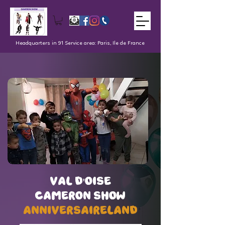
Headquarters in 91 Service area: Paris, Ile de France
val d'oise
val d'oise
Cameron Show
Cameron Show
AnniversaireLand
AnniversaireLand